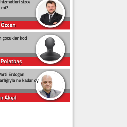
 hizmetleri sizce
i mi?
 Özcan
n çocuklar kod
 Polatbaş
arti Erdoğan
arlığıyla ne kadar oy
m Akyıl
iye ilgiliyiz!