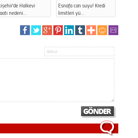
işehir'de Halkevi
Esnafa can suyu! Kredi
Eskişe
Op. D
şaatı nedeni…
limitleri yü…
uzun s
Sağlığı
Uzm. 
Vatand
M. M
Hayır,
Seda