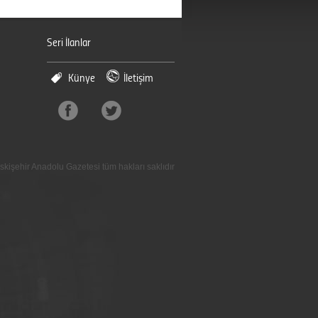
Seri İlanlar
Künye
İletişim
skişehir Anadolu Gazetesi tüm hakları saklıdır