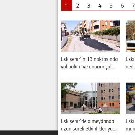
1
2
3
4
5
6
7
Eskişehir'in 13 noktasında
Eski
yol bakım ve onarım çal…
nede
Eskişehir'de o meydanda
Eski
uzun süreli etkinlikler ya…
manz