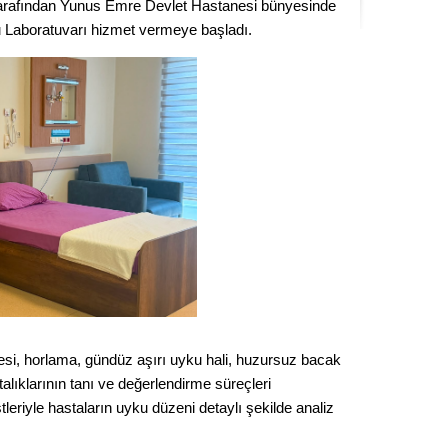
 tarafından Yunus Emre Devlet Hastanesi bünyesinde
Seval
u Laboratuvarı hizmet vermeye başladı.
Es Es’
Ahme
Tepeba
birliği
ulaşı
Fund
CHP’li
kazana
nesi, horlama, gündüz aşırı uyku hali, huzursuz bacak
seçiml
lıklarının tanı ve değerlendirme süreçleri
Melt
leriyle hastaların uyku düzeni detaylı şekilde analiz