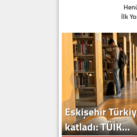
Henü
İlk Y
Eskişehir Türkiy
katladı: TÜİK…