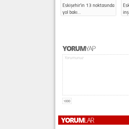
Eskişehir'in 13 noktasında
Esk
yol bakı…
in
1000