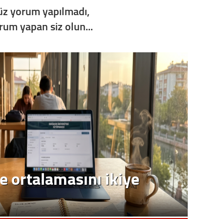
z yorum yapılmadı,
orum yapan siz olun...
e ortalamasını ikiye