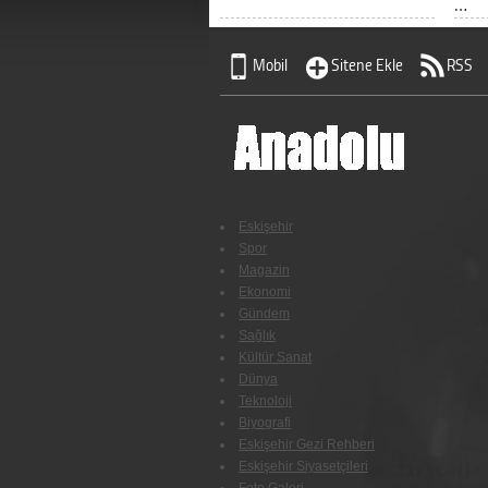
…
Mobil
Sitene Ekle
RSS
Eskişehir
Spor
Magazin
Ekonomi
Gündem
Sağlık
Kültür Sanat
Dünya
Teknoloji
Biyografi
Eskişehir Gezi Rehberi
Eskişehir Siyasetçileri