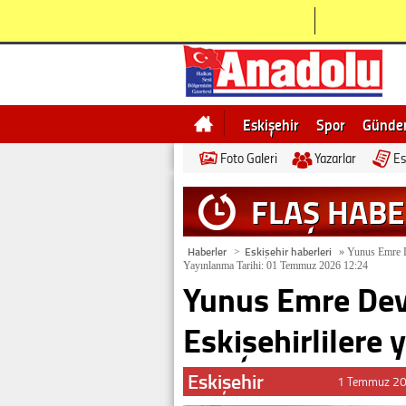
Eskişehir
Spor
Günd
Foto Galeri
Yazarlar
Es
Bilecik
Ne demek
Esk
FLAŞ HAB
Haberler
Eskişehir haberleri
>
»
Yunus Emre De
Yayınlanma Tarihi: 01 Temmuz 2026 12:24
Yunus Emre Dev
Eskişehirlilere 
Eskişehir
1 Temmuz 20