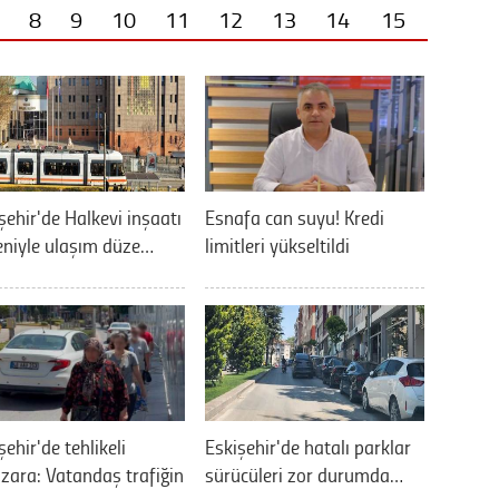
8
9
10
11
12
13
14
15
şehir'de Halkevi inşaatı
Esnafa can suyu! Kredi
niyle ulaşım düze…
limitleri yükseltildi
şehir'de tehlikeli
Eskişehir'de hatalı parklar
ara: Vatandaş trafiğin
sürücüleri zor durumda…