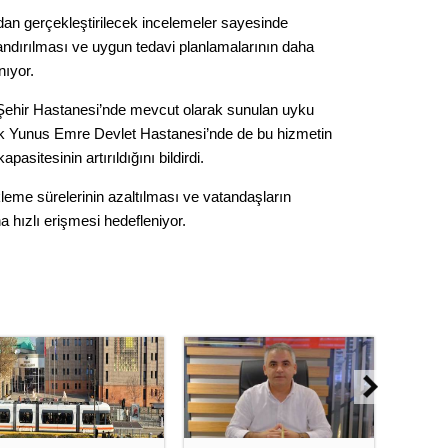
Gürha
dan gerçekleştirilecek incelemeler sayesinde
Eskişe
Döne
zlandırılması ve uygun tedavi planlamalarının daha
nıyor.
Rifat
 Şehir Hastanesi’nde mevcut olarak sunulan uyku
Sürdür
rak Yunus Emre Devlet Hastanesi’nde de bu hizmetin
kültür
pasitesinin artırıldığını bildirdi.
leme sürelerinin azaltılması ve vatandaşların
Konu
 hızlı erişmesi hedefleniyor.
2023 y
bekliy
Tüli
Düşükl