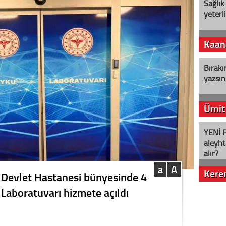
Sağlık
yeterl
Kaan
Bırakı
yazsın
Ümit
YENİ P
aleyht
alır?
a
A
Kere
 Devlet Hastanesi bünyesinde 4
 Laboratuvarı hizmete açıldı
Nostalj