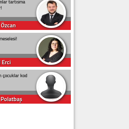
lar tartışma
!
 Özcan
meselesi!
 Erci
n çocuklar kod
 Polatbaş
arti Erdoğan
arlığıyla ne kadar oy