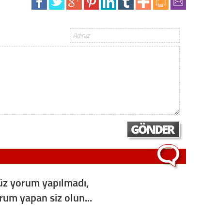
Gürha
Eskişe
Döne
Rifat
Sürdür
kültür
Konu
2023 y
bekliy
Tüli
z yorum yapılmadı,
Düşükl
orum yapan siz olun...