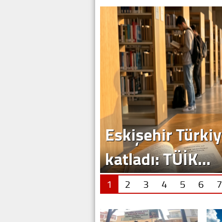
Eskişehir Türkiy
katladı: TÜİK…
1
2
3
4
5
6
7