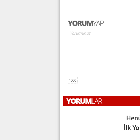
1000
Henü
İlk Y