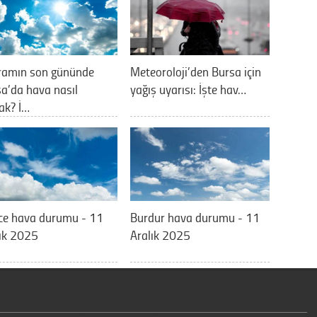
ramın son gününde
Meteoroloji’den Bursa için
a’da hava nasıl
yağış uyarısı: İşte hav…
ak? İ…
ce hava durumu - 11
Burdur hava durumu - 11
ık 2025
Aralık 2025