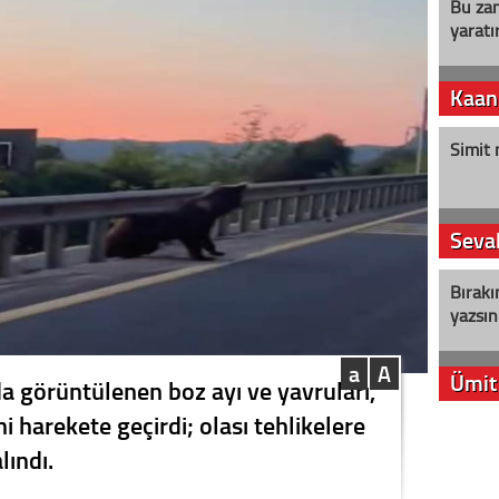
Bu zam
yaratır
Kaan
Simit 
Seval
Bırakı
yazsın
a
A
Ümit
a görüntülenen boz ayı ve yavruları,
 harekete geçirdi; olası tehlikelere
YENİ P
lındı.
aleyht
alır?