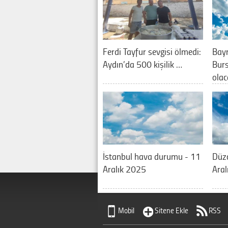
Ferdi Tayfur sevgisi ölmedi:
Bay
Aydın’da 500 kişilik …
Burs
olac
İstanbul hava durumu - 11
Düz
Aralık 2025
Aral
Mobil
Sitene Ekle
RSS