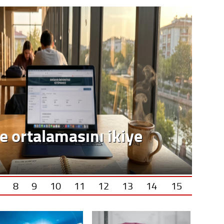
Op. D
Sağlığı
Uzm. 
Vatand
e ortalamasını ikiye
M. M
Hayır,
8
9
10
11
12
13
14
15
Seda