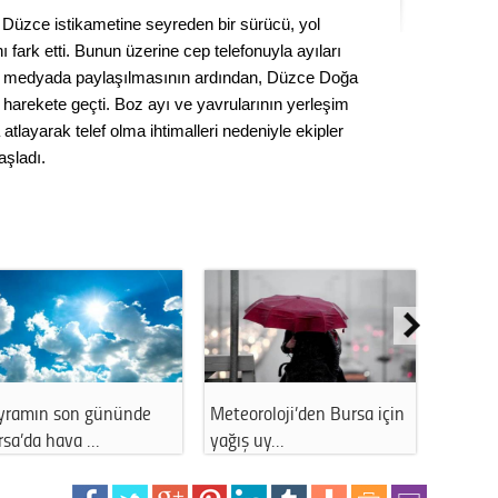
Kere
an Düzce istikametine seyreden bir sürücü, yol
 fark etti. Bunun üzerine cep telefonuyla ayıları
Es Es’
al medyada paylaşılmasının ardından, Düzce Doğa
i harekete geçti. Boz ayı ve yavrularının yerleşim
atlayarak telef olma ihtimalleri nedeniyle ekipler
aşladı.
Ahme
Tepeba
birliği
ulaşı
Fund
CHP’li
kazana
seçiml
yramın son gününde
Meteoroloji’den Bursa için
İstanb
rsa’da hava …
yağış uy…
11 Ara
Melt