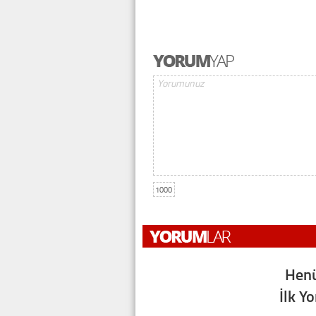
1000
Henü
İlk Y