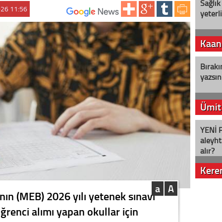
Sağlık
026 11:56
yeterl
ABONE OL:
Kaan
Bırakı
yazsın
Ümit
YENİ P
aleyht
alır?
Kere
a
A
Nostalj
'nın (MEB) 2026 yılı yetenek sınavı
renci alımı yapan okullar için