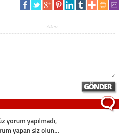
Op. D
Sağlığı
Uzm. 
Vatand
M. M
Hayır,
z yorum yapılmadı,
Seda
orum yapan siz olun...