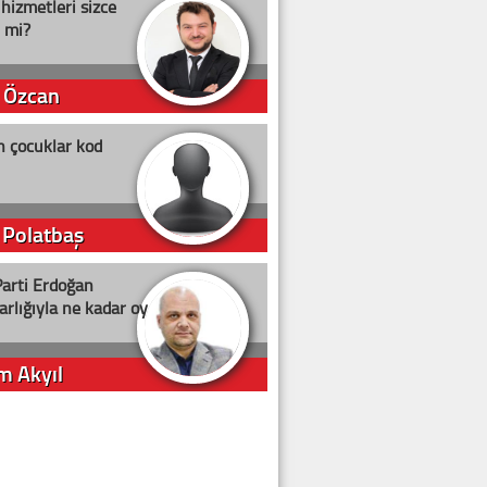
 hizmetleri sizce
i mi?
 Özcan
n çocuklar kod
 Polatbaş
arti Erdoğan
arlığıyla ne kadar oy
m Akyıl
iye ilgiliyiz!