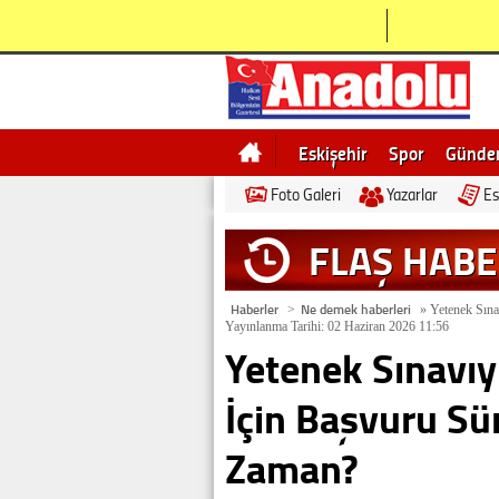
Eskişehir
Spor
Günd
Foto Galeri
Yazarlar
Es
Bilecik
Ne demek
Esk
FLAŞ HAB
Haberler
Ne demek haberleri
>
»
Yetenek Sına
Yayınlanma Tarihi: 02 Haziran 2026 11:56
Yetenek Sınavıy
İçin Başvuru Sür
Zaman?