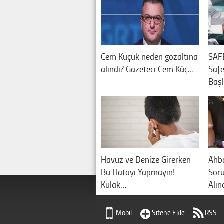
Cem Küçük neden gözaltına
SAF
alındı? Gazeteci Cem Küç…
Saf
Baş
Havuz ve Denize Girerken
Ahb
Bu Hatayı Yapmayın!
Sor
Kulak…
Alın
Mobil
Sitene Ekle
RSS