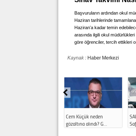
Başvuruların ardından okul müdü
Haziran tarihlerinde tamamlanac
Haziran'a kadar temin edebilec
arasında ilgili okul müdürlükler
göre öğrenciler, tercih ettikler
Kaynak :
Haber Merkezi
n
SAFER AYI 2026 TAKVİMİ |
Danla Bilic Ameliyat 
 G…
Safer Ayı …
Mu?