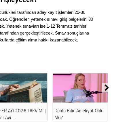
Gürha
Eskişe
rlükleri tarafından aday kayıt işlemleri 29-30
Döne
ak. Öğrenciler, yetenek sınavı giriş belgelerini 30
Rifat
ek. Yetenek sınavları ise 1-12 Temmuz tarihleri
i tarafından gerçekleştirilecek. Sınav sonuçlarına
Sürdür
i okullarda eğitim alma hakkı kazanabilecek.
kültür
Konu
2023 y
bekliy
Tüli
Oldu
Havuz ve Denize Girerken
Ahbap Derneği
Düşükl
Bu Hatayı …
Soruşturmasında Gözal…