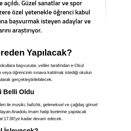
 açıldı. Güzel sanatlar ve spor
Seval
üzere özel yetenekle öğrenci kabul
ına başvurmak isteyen adaylar ve
Es Es’
rını araştırıyor.
Ahme
reden Yapılacak?
Tepeba
birliği
okullara başvurular, veliler tarafından e-Okul
ulaşı
 veya öğrencinin sınava katılmak istediği okulun
rak gerçekleştirilebilecek.
Fund
 Belli Oldu
CHP’li
kazana
eleri ile musiki, hafızlık, geleneksel ve çağdaş görsel
seçiml
layan Anadolu imam hatip liselerine yapılacak
Melt
at 17.00'ye kadar devam edecek.
l İşleyecek?