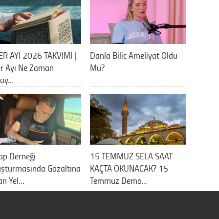
ER AYI 2026 TAKVİMİ |
Danla Bilic Ameliyat Oldu
er Ayı Ne Zaman
Mu?
lay…
ap Derneği
15 TEMMUZ SELA SAAT
uşturmasında Gözaltına
KAÇTA OKUNACAK? 15
an Yel…
Temmuz Demo…