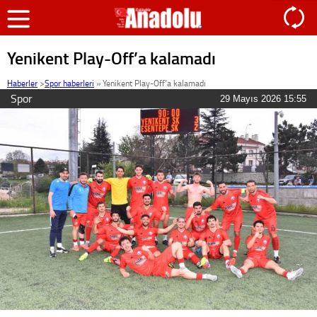
Yenikent Play-Off’a kalamadı
Haberler
>
Spor haberleri
»
Yenikent Play-Off’a kalamadı
Spor
29 Mayıs 2026 15:55