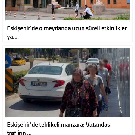
Eskişehir'de o meydanda uzun süreli etkinlikler
ya…
Eskişehir'de tehlikeli manzara: Vatandaş
trafiğin …