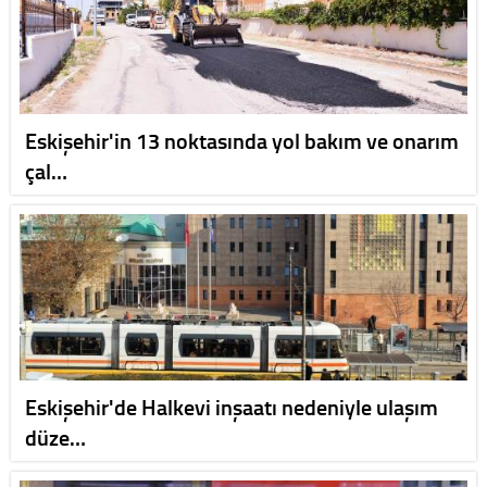
Eskişehir'in 13 noktasında yol bakım ve onarım
çal…
Eskişehir'de Halkevi inşaatı nedeniyle ulaşım
düze…