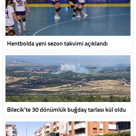
Hentbolda yeni sezon takvimi açıklandı
Bilecik'te 30 dönümlük buğday tarlası kül oldu