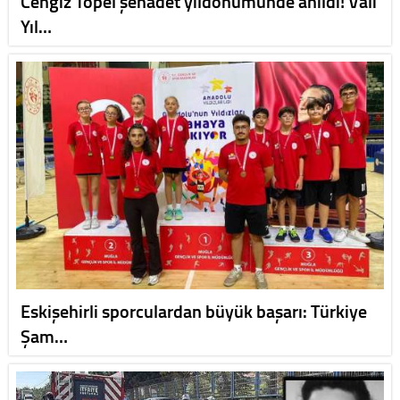
Cengiz Topel şehadet yıldönümünde anıldı! Vali
Yıl…
Eskişehirli sporculardan büyük başarı: Türkiye
Şam…