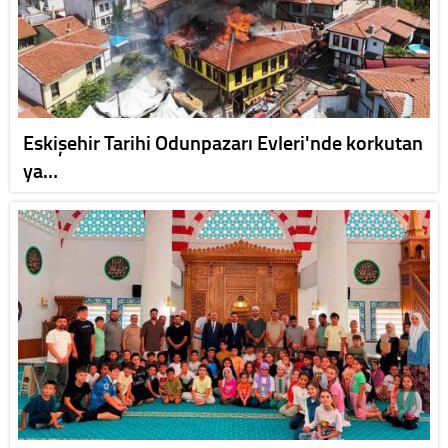
Eskişehir Tarihi Odunpazarı Evleri'nde korkutan
ya…