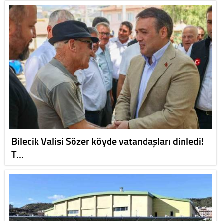
Bilecik Valisi Sözer köyde vatandaşları dinledi!
T…