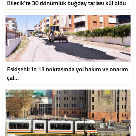
Bilecik'te 30 dönümlük buğday tarlası kül oldu
Eskişehir'in 13 noktasında yol bakım ve onarım
çal…