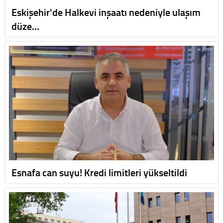
Eskişehir'de Halkevi inşaatı nedeniyle ulaşım
düze…
Esnafa can suyu! Kredi limitleri yükseltildi