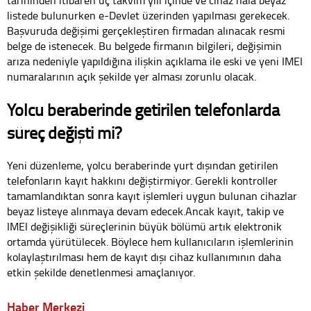
tarihinden itibaren üç takvim yılı içinde ve cihaz hâlâ beyaz
listede bulunurken e-Devlet üzerinden yapılması gerekecek.
Başvuruda değişimi gerçekleştiren firmadan alınacak resmi
belge de istenecek. Bu belgede firmanın bilgileri, değişimin
arıza nedeniyle yapıldığına ilişkin açıklama ile eski ve yeni IMEI
numaralarının açık şekilde yer alması zorunlu olacak.
Yolcu beraberinde getirilen telefonlarda
süreç değişti mi?
Yeni düzenleme, yolcu beraberinde yurt dışından getirilen
telefonların kayıt hakkını değiştirmiyor. Gerekli kontroller
tamamlandıktan sonra kayıt işlemleri uygun bulunan cihazlar
beyaz listeye alınmaya devam edecek.Ancak kayıt, takip ve
IMEI değişikliği süreçlerinin büyük bölümü artık elektronik
ortamda yürütülecek. Böylece hem kullanıcıların işlemlerinin
kolaylaştırılması hem de kayıt dışı cihaz kullanımının daha
etkin şekilde denetlenmesi amaçlanıyor.
Haber Merkezi