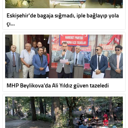
Eskişehir'de bagaja sığmadı, iple bağlayıp yola
çı…
MHP Beylikova’da Ali Yıldız güven tazeledi