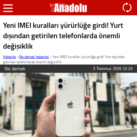
Yeni IMEI kuralları yürürlüğe girdi! Yurt
dışından getirilen telefonlarda önemli
değişiklik
Haberler
>
Ne demek haberleri
»
Yeni IMEI kuralları yürürlüğe girdi! Yurt dışından
getirilen telefonlarda önemli değişiklik
Ne demek
3 Temmuz 2026 10:24