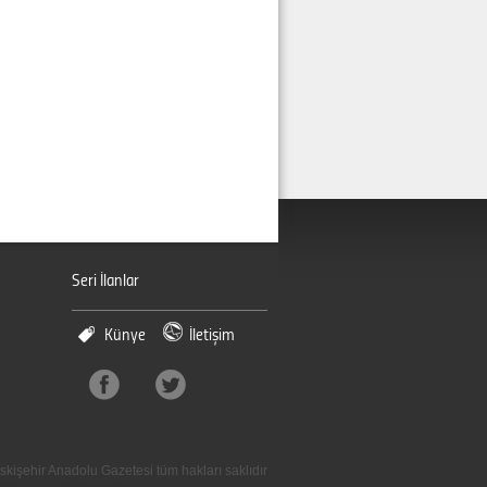
Seri İlanlar
Künye
İletişim
skişehir Anadolu Gazetesi tüm hakları saklıdır