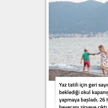
Yaz tatili için geri s
beklediği okul kapanış
yapmaya başladı. 26 Ha
heyecanı zirveye çıktı