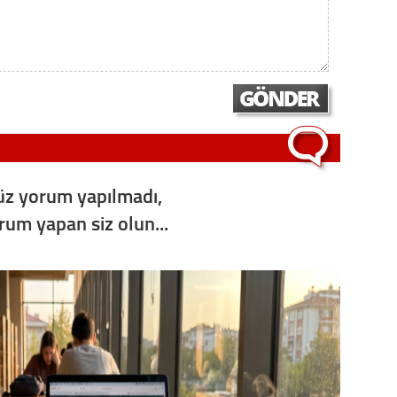
Op. D
Sağlığı
Uzm. 
Vatand
z yorum yapılmadı,
orum yapan siz olun...
M. M
Hayır,
Seda