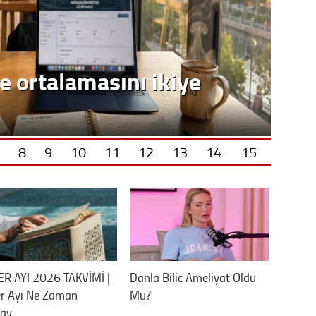
e ortalamasını ikiye
8
9
10
11
12
13
14
15
ER AYI 2026 TAKVİMİ |
Danla Bilic Ameliyat Oldu
er Ayı Ne Zaman
Mu?
lay…