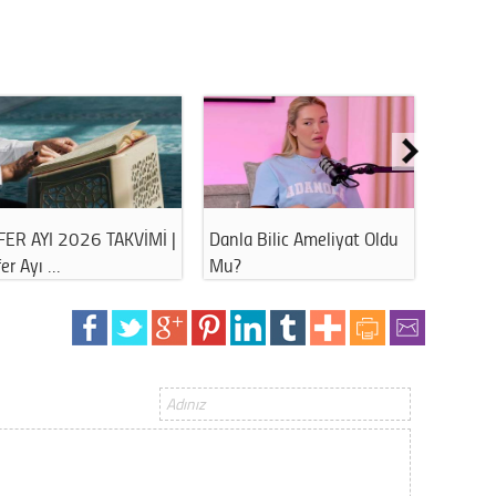
Gürha
Eskişe
Döne
Rifat
Sürdür
kültür
Konu
FER AYI 2026 TAKVİMİ |
Danla Bilic Ameliyat Oldu
Havuz 
er Ayı …
Mu?
Bu Hat
2023 y
bekliy
Tüli
Düşükl