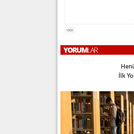
1000
Henü
İlk Y