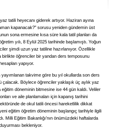
Kere
 yaz tatili heyecanı giderek artıyor. Haziran ayına
Es Es’
e zaman kapanacak?” sorusu yeniden gündemin üst
unun sona ermesine kısa süre kala tatil planları da
ğretim yılı, 8 Eylül 2025 tarihinde başlamıştı. Yoğun
Ahme
er şimdi uzun yaz tatiline hazırlanıyor. Özellikle
birlikte öğrenciler bir yandan ders temposunu
Tepeba
hesapları yapıyor.
birliği
ulaşı
an yayımlanan takvime göre bu yıl okullarda son ders
Fund
 çalacak. Böylece öğrenciler yaklaşık üç aylık yaz
la eğitim döneminin bitmesine ise 44 gün kaldı. Veliler
onları ve aile planlamaları için kapanış tarihini
CHP’li
kazana
ktöründe de okul tatili öncesi hareketlilik dikkat
seçiml
i eğitim öğretim döneminin başlangıç tarihiyle ilgili
. Milli Eğitim Bakanlığı’nın önümüzdeki haftalarda
Melt
 duyurması bekleniyor.