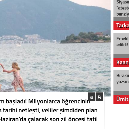
Siyase
“ateş
benziy
Tark
Emekli
edildi!
Kaan
Bırakı
yazsın
a
A
Ümit
ayım başladı! Milyonlarca öğrencinin
 tarihi netleşti, veliler şimdiden plan
YENİ P
ziran’da çalacak son zil öncesi tatil
aleyht
alır?
.