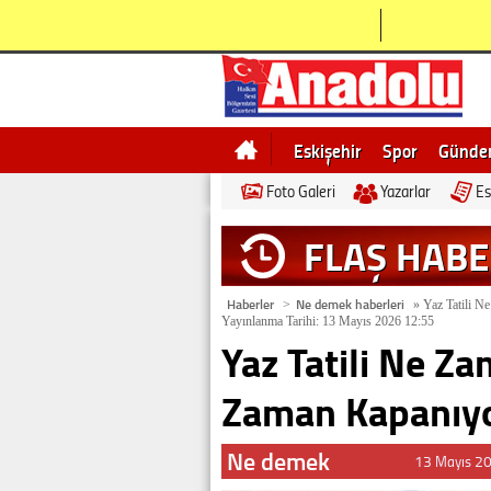
Eskişehir
Spor
Günd
Foto Galeri
Yazarlar
Es
Bilecik
Ne demek
Esk
FLAŞ HAB
Haberler
Ne demek haberleri
>
»
Yaz Tatili N
Yayınlanma Tarihi: 13 Mayıs 2026 12:55
Yaz Tatili Ne Z
Zaman Kapanıy
Ne demek
13 Mayıs 2