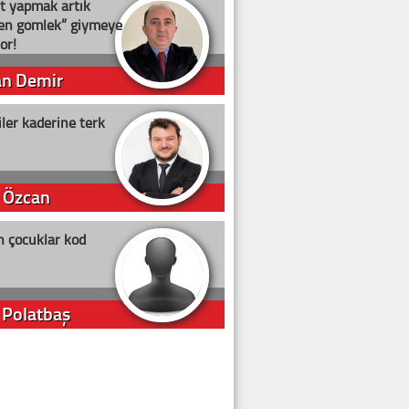
t yapmak artık
ten gömlek” giymeye
or!
an Demir
ler kaderine terk
 Özcan
n çocuklar kod
 Polatbaş
arti Erdoğan
arlığıyla ne kadar oy