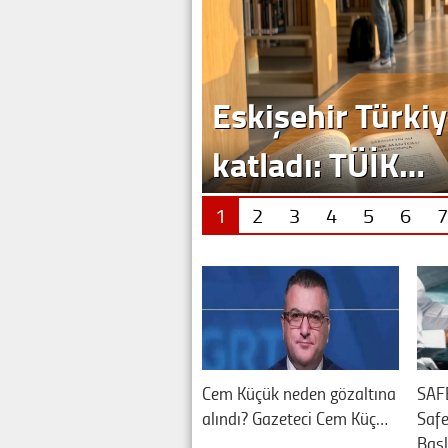
Eskişehir Türkiy
katladı: TÜİK…
1
2
3
4
5
6
7
Cem Küçük neden gözaltına
SAF
alındı? Gazeteci Cem Küç…
Saf
Baş