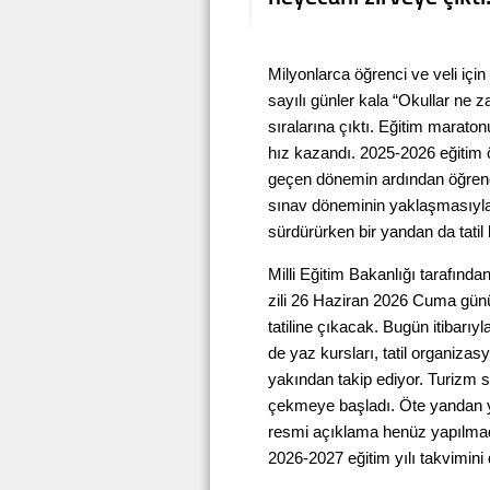
Milyonlarca öğrenci ve veli için
sayılı günler kala “Okullar n
sıralarına çıktı. Eğitim maraton
hız kazandı. 2025-2026 eğitim ö
geçen dönemin ardından öğrencil
sınav döneminin yaklaşmasıyla 
sürdürürken bir yandan da tatil 
Milli Eğitim Bakanlığı tarafınd
zili 26 Haziran 2026 Cuma günü
tatiline çıkacak. Bugün itibarıy
de yaz kursları, tatil organizasy
yakından takip ediyor. Turizm se
çekmeye başladı. Öte yandan yen
resmi açıklama henüz yapılmadı
2026-2027 eğitim yılı takvimini