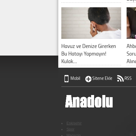
Havuz ve Denize Girerken
Ahb
Bu Hatayı Yapmayın!
Sor
Kulak…
Alın
Mobil
Sitene Ekle
RSS
Eskişehir
Spor
Magazin