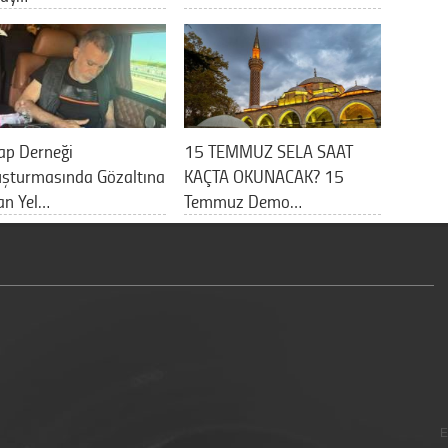
ap Derneği
15 TEMMUZ SELA SAAT
uşturmasında Gözaltına
KAÇTA OKUNACAK? 15
an Yel…
Temmuz Demo…
E