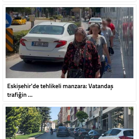
Eskişehir'de tehlikeli manzara: Vatandaş
trafiğin …