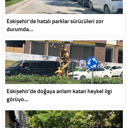
Eskişehir'de hatalı parklar sürücüleri zor
durumda…
Eskişehir'de doğaya anlam katan heykel ilgi
görüyo…