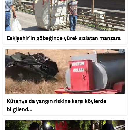
Eskişehir'in göbeğinde yürek sızlatan manzara
Kütahya'da yangın riskine karşı köylerde
bilgilend…