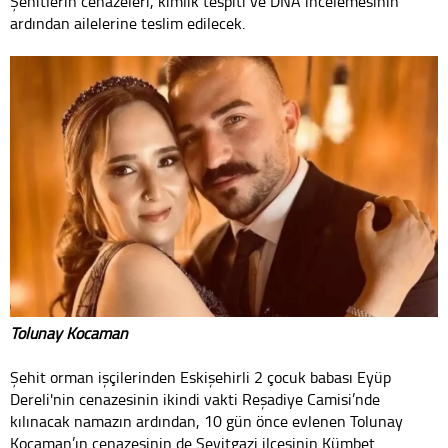
Şehitlerin cenazeleri, kimlik tespiti ve DNA incelemesinin
ardından ailelerine teslim edilecek.
Tolunay Kocaman
Şehit orman işçilerinden Eskişehirli 2 çocuk babası Eyüp
Dereli'nin cenazesinin ikindi vakti Reşadiye Camisi’nde
kılınacak namazın ardından, 10 gün önce evlenen Tolunay
Kocaman’ın cenazesinin de Seyitgazi ilçesinin Kümbet