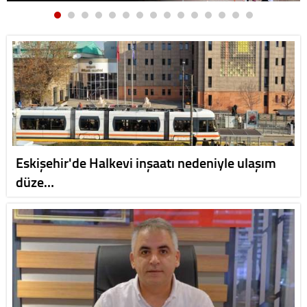
Eskişehir'de Halkevi inşaatı nedeniyle ulaşım
düze…