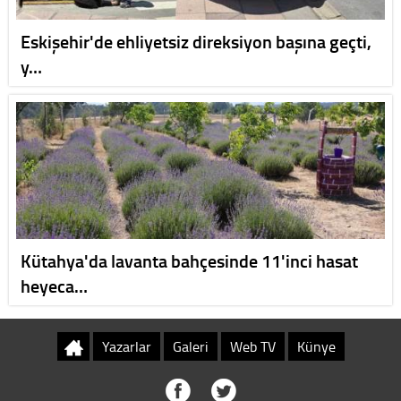
Eskişehir'de ehliyetsiz direksiyon başına geçti,
y…
Kütahya'da lavanta bahçesinde 11'inci hasat
heyeca…
Yazarlar
Galeri
Web TV
Künye