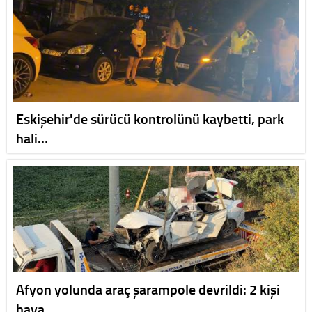
Eskişehir'de sürücü kontrolünü kaybetti, park
hali…
Afyon yolunda araç şarampole devrildi: 2 kişi
haya…