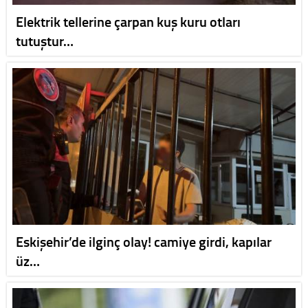
Elektrik tellerine çarpan kuş kuru otları
tutuştur…
Eskişehir’de ilginç olay! camiye girdi, kapılar
üz…