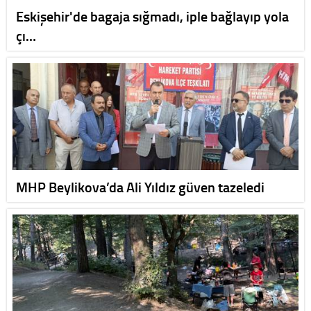
Eskişehir'de bagaja sığmadı, iple bağlayıp yola
çı…
MHP Beylikova’da Ali Yıldız güven tazeledi