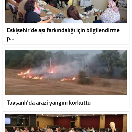
Eskişehir'de aşı farkındalığı için bilgilendirme
p…
Tavşanlı'da arazi yangını korkuttu