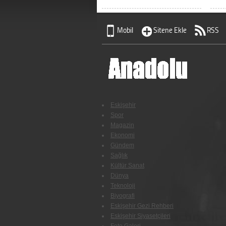
Mobil
Sitene Ekle
RSS
Eskişehir
Spor
Magazin
Ekonomi
Gündem
Sağlık
Kültür Sanat
Dünya
Teknoloji
Biyografi
Eskişehir Gezi Rehberi
Eskişehir Siyasetçileri