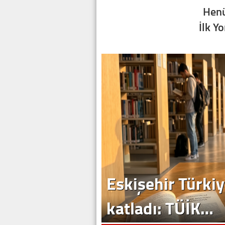
Henü
İlk Y
Eskişehir Türkiy
katladı: TÜİK…