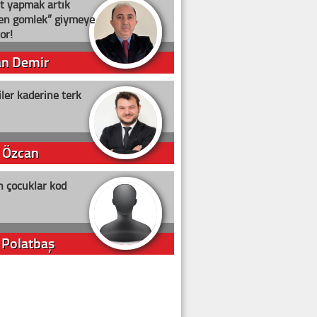
t yapmak artık
ten gömlek” giymeye
or!
an Demir
ler kaderine terk
 Özcan
n çocuklar kod
 Polatbaş
arti Erdoğan
arlığıyla ne kadar oy