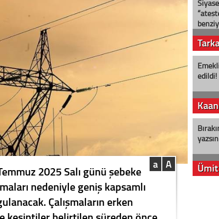
Siyase
“ateş
benziy
Tark
Emekli
edildi!
Kaan
Bırakı
yazsın
a
A
Ümit
1 Temmuz 2025 Salı günü şebeke
maları nedeniyle geniş kapsamlı
YENİ P
ygulanacak. Çalışmaların erken
aleyht
alır?
kesintiler belirtilen süreden önce