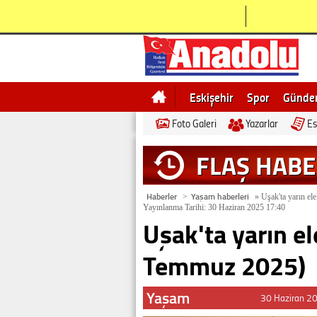
Eskişehir
Spor
Günd
Foto Galeri
Yazarlar
Es
Bilecik
Ne demek
Esk
FLAŞ HAB
Haberler
Yaşam haberleri
>
»
Uşak'ta yarın el
Yayınlanma Tarihi: 30 Haziran 2025 17:40
Uşak'ta yarın el
Temmuz 2025)
Yaşam
30 Haziran 2