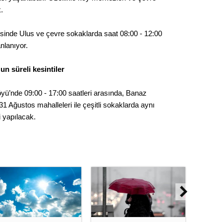
Gürha
.
Eskişe
Döne
inde Ulus ve çevre sokaklarda saat 08:00 - 12:00
Rifat
anlanıyor.
Sürdür
n süreli kesintiler
kültür
yü’nde 09:00 - 17:00 saatleri arasında, Banaz
Konu
 31 Ağustos mahalleleri ile çeşitli sokaklarda aynı
i yapılacak.
2023 y
bekliy
Tüli
Düşükl