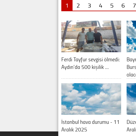
1
2
3
4
5
6
7
Ferdi Tayfur sevgisi ölmedi:
Bay
Aydın’da 500 kişilik …
Burs
olac
İstanbul hava durumu - 11
Düz
Aralık 2025
Aral