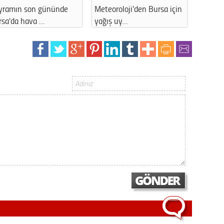
yramın son gününde
Meteoroloji’den Bursa için
İstanb
Op. D
rsa’da hava …
yağış uy…
11 Ara
Sağlığı
Uzm. 
Vatand
M. M
Hayır,
Seda