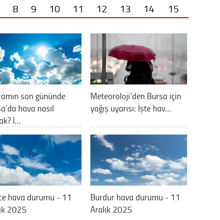
8
9
10
11
12
13
14
15
ramın son gününde
Meteoroloji’den Bursa için
a’da hava nasıl
yağış uyarısı: İşte hav…
ak? İ…
ce hava durumu - 11
Burdur hava durumu - 11
ık 2025
Aralık 2025