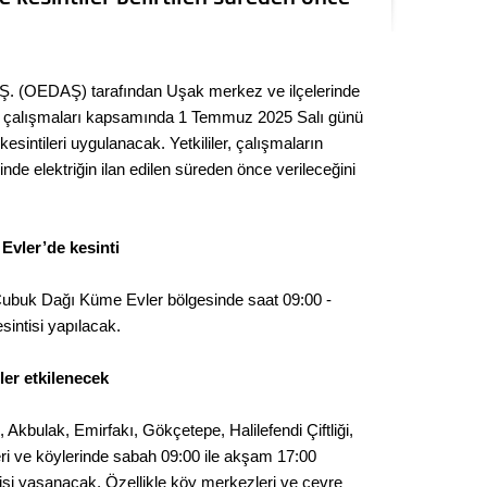
Kere
Es Es’
Ş. (OEDAŞ) tarafından Uşak merkez ve ilçelerinde
m çalışmaları kapsamında 1 Temmuz 2025 Salı günü
 kesintileri uygulanacak. Yetkililer, çalışmaların
Ahme
nde elektriğin ilan edilen süreden önce verileceğini
Tepeba
birliği
vler’de kesinti
ulaşı
Fund
 Çubuk Dağı Küme Evler bölgesinde saat 09:00 -
esintisi yapılacak.
CHP’li
kazana
ler etkilenecek
seçiml
Akbulak, Emirfakı, Gökçetepe, Halilefendi Çiftliği,
Melt
ri ve köylerinde sabah 09:00 ile akşam 17:00
ntisi yaşanacak. Özellikle köy merkezleri ve çevre