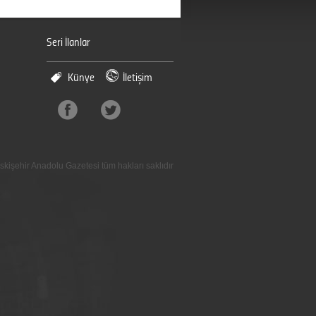
Seri İlanlar
Künye
İletişim
skişehir Anadolu Gazetesi tüm hakları saklıdır