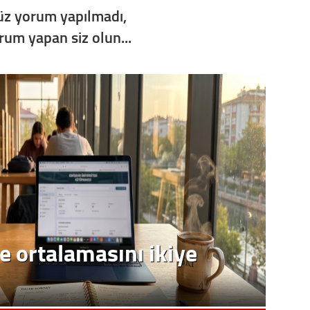
z yorum yapılmadı,
orum yapan siz olun...
e ortalamasını ikiye