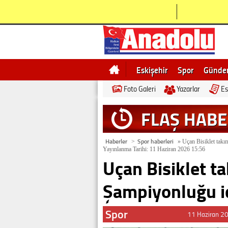
Eskişehir
Spor
Günd
Foto Galeri
Yazarlar
Es
Bilecik
Ne demek
Esk
FLAŞ HAB
Haberler
Spor haberleri
>
»
Uçan Bisiklet takı
Yayınlanma Tarihi: 11 Haziran 2026 15:56
Uçan Bisiklet ta
Şampiyonluğu i
Spor
11 Haziran 2