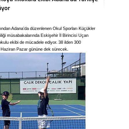
Seval
küyor
Es Es’
fından Adana'da düzenlenen Okul Sporları Küçükler
iliği müsabakalarında Eskişehir İl Birincisi Uçan
Ahme
kulu ekibi de mücadele ediyor. 38 ilden 300
14 Haziran Pazar gününe dek sürecek.
Tepeba
birliği
ulaşı
Fund
CHP’li
kazana
seçiml
Melt