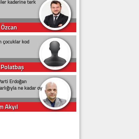
ler kaderine terk
 Özcan
n çocuklar kod
 Polatbaş
arti Erdoğan
arlığıyla ne kadar oy
m Akyıl
iye ilgiliyiz!