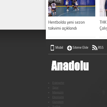
Hentbolda yeni sezon
THK 
takvimi açıklandı
Çalı
Mobil
Sitene Ekle
RSS
Eskişehir
Spor
Magazin
Ekonomi
Gündem
Sağlık