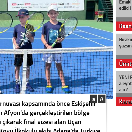
Emekli
edildi!
Kaan
Bırakı
yazsın
Ümit
YENİ P
aleyht
alır?
a
A
Kere
urnuvası kapsamında önce Eskişehir
an Afyon’da gerçekleştirilen bölge
Nostalj
 çıkarak final vizesi alan Uçan
 Köyü İlkokulu ekibi Adana’da Türkiye