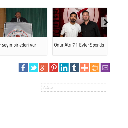
Op. D
Sağlığı
Uzm. 
 şeyin bir ederi var
Onur Ata 71 Evler Spor'da
Hentbo
takvimi
Vatand
M. M
Hayır,
Seda