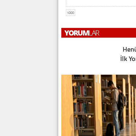
1000
Henü
İlk Y