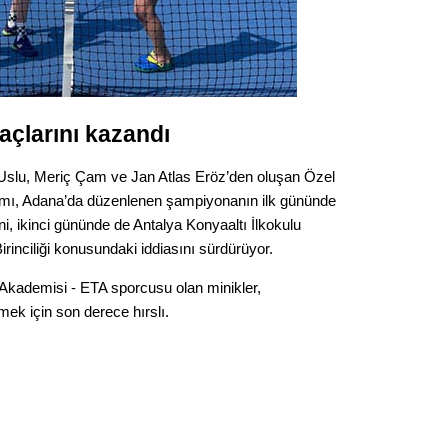
Gürha
Eskişe
Döne
Rifat
açlarını kazandı
Sürdür
kültür
n Uslu, Meriç Çam ve Jan Atlas Eröz’den oluşan Özel
ımı, Adana’da düzenlenen şampiyonanın ilk gününde
Konu
ni, ikinci gününde de Antalya Konyaaltı İlkokulu
irinciliği konusundaki iddiasını sürdürüyor.
2023 y
bekliy
Akademisi - ETA sporcusu olan minikler,
ek için son derece hırslı.
Tüli
Düşükl