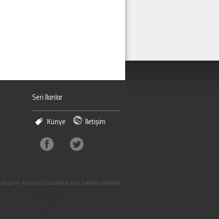
Seri İlanlar
Künye
İletişim
skişehir Anadolu Gazetesi tüm hakları saklıdır