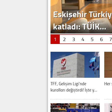
Eskişehir Türkiy
katladı: TÜİK…
1
2
3
4
5
6
7
TFF, Gelişim Ligi'nde
Her 
kuralları değiştirdi! İşte y…