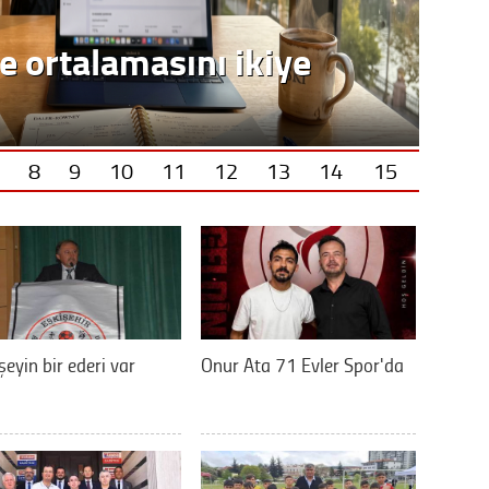
e ortalamasını ikiye
8
9
10
11
12
13
14
15
şeyin bir ederi var
Onur Ata 71 Evler Spor'da