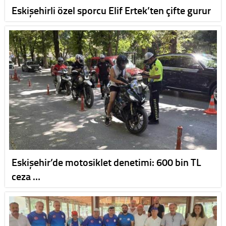
Eskişehirli özel sporcu Elif Ertek’ten çifte gurur
Eskişehir’de motosiklet denetimi: 600 bin TL
ceza …