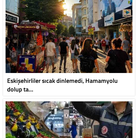
Eskişehirliler sıcak dinlemedi, Hamamyolu
dolup ta…