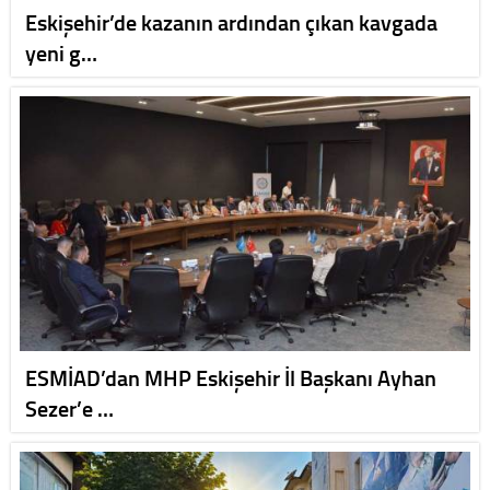
Eskişehir’de kazanın ardından çıkan kavgada
yeni g…
ESMİAD’dan MHP Eskişehir İl Başkanı Ayhan
Sezer’e …