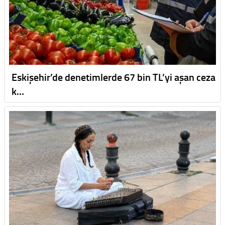
Eskişehir’de denetimlerde 67 bin TL’yi aşan ceza
k…