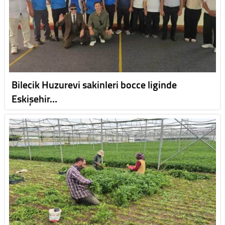
Bilecik Huzurevi sakinleri bocce liginde
Eskişehir…