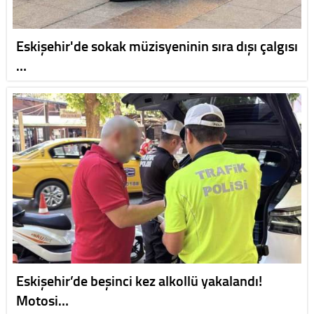
Eskişehir'de sokak müzisyeninin sıra dışı çalgısı
…
Eskişehir’de beşinci kez alkollü yakalandı!
Motosi…