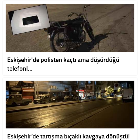
Eskişehir'de polisten kaçtı ama düşürdüğü
telefonl…
Eskişehir’de tartışma bıçaklı kavgaya dönüştü!