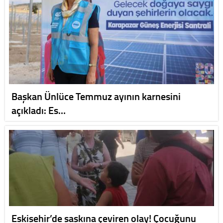
Başkan Ünlüce Temmuz ayının karnesini
açıkladı: Es…
Eskişehir’de şaşkına çeviren olay! Çocuğunu