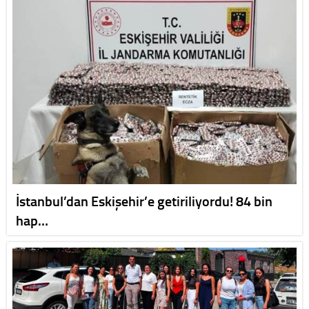
İstanbul’dan Eskişehir’e getiriliyordu! 84 bin
hap…