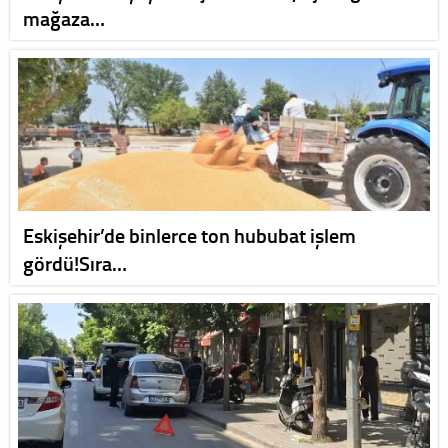
mağaza…
Eskişehir’de binlerce ton hububat işlem
gördü!Sıra…