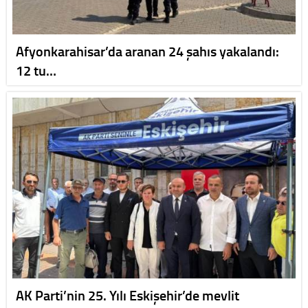
Afyonkarahisar’da aranan 24 şahıs yakalandı:
12 tu…
AK Parti’nin 25. Yılı Eskişehir’de mevlit