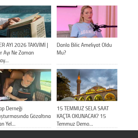
ER AYI 2026 TAKVİMİ |
Danla Bilic Ameliyat Oldu
er Ayı Ne Zaman
Mu?
lay…
ap Derneği
15 TEMMUZ SELA SAAT
uşturmasında Gözaltına
KAÇTA OKUNACAK? 15
an Yel…
Temmuz Demo…