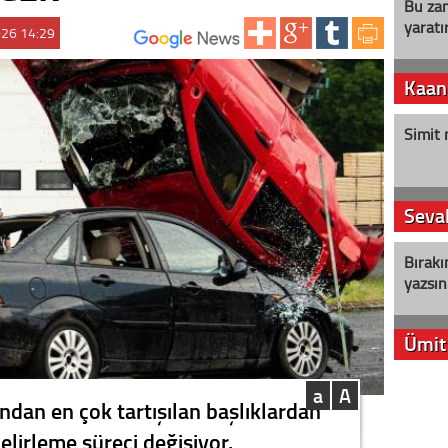
Bu zam
yaratır
026 14:29
ABONE OL:
Kaan
Simit 
Seval
Bırakı
yazsın
Ümit
YENİ P
a
A
ından en çok tartışılan başlıklardan
aleyht
alır?
belirleme süreci değişiyor.