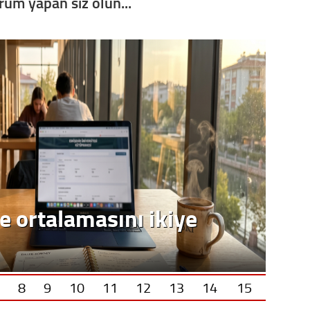
orum yapan siz olun...
8
9
10
11
12
13
14
15