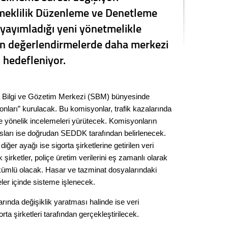
Emeklilik Düzenleme ve Denetleme
Kere
ayımladığı yeni yönetmelikle
Es Es’
şkin değerlendirmelerde daha merkezi
 hedefleniyor.
Ahme
 Bilgi ve Gözetim Merkezi (SBM) bünyesinde
Tepeba
nları” kurulacak. Bu komisyonlar, trafik kazalarında
birliği
ne yönelik incelemeleri yürütecek. Komisyonların
ulaşı
sları ise doğrudan SEDDK tarafından belirlenecek.
Fund
ğer ayağı ise sigorta şirketlerine getirilen veri
 şirketler, poliçe üretim verilerini eş zamanlı olarak
CHP’li
mlü olacak. Hasar ve tazminat dosyalarındaki
kazana
eler içinde sisteme işlenecek.
seçiml
arında değişiklik yaratması halinde ise veri
Melt
rta şirketleri tarafından gerçekleştirilecek.