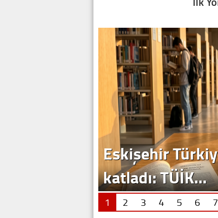
İlk Y
1
2
3
4
5
6
7