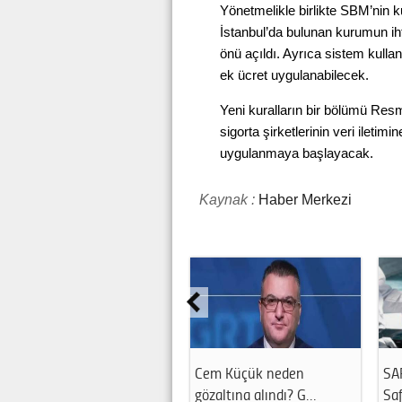
Yönetmelikle birlikte SBM’nin k
İstanbul’da bulunan kurumun iht
önü açıldı. Ayrıca sistem kullanı
ek ücret uygulanabilecek.
Yeni kuralların bir bölümü Resm
sigorta şirketlerinin veri iletim
uygulanmaya başlayacak.
Kaynak :
Haber Merkezi
em Küçük neden
SAFER AYI 2026 TAKVİMİ |
Danla
özaltına alındı? G…
Safer Ayı …
Mu?