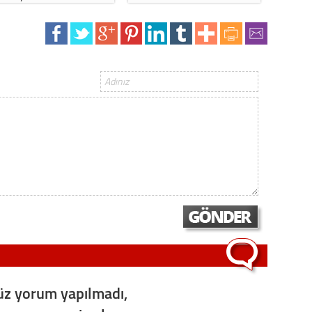
Op. D
Sağlığı
Uzm. 
Vatand
M. M
Hayır,
Seda
z yorum yapılmadı,