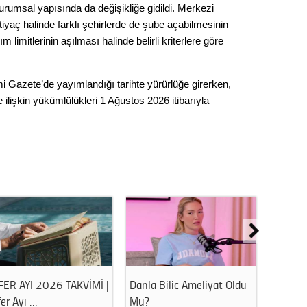
Gürha
urumsal yapısında da değişikliğe gidildi. Merkezi
Eskişe
iyaç halinde farklı şehirlerde de şube açabilmesinin
Döne
m limitlerinin aşılması halinde belirli kriterlere göre
Rifat
i Gazete’de yayımlandığı tarihte yürürlüğe girerken,
Sürdür
ine ilişkin yükümlülükleri 1 Ağustos 2026 itibarıyla
kültür
Konu
2023 y
bekliy
Tüli
Düşükl
 Bilic Ameliyat Oldu
Havuz ve Denize Girerken
Ahbap De
Bu Hatayı …
Soruştur