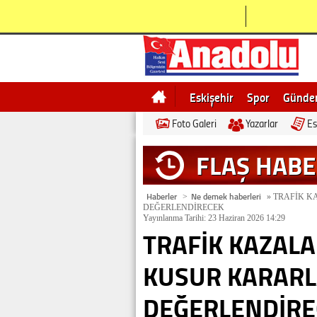
Eskişehir
Spor
Günd
Foto Galeri
Yazarlar
Es
Bilecik
Ne demek
Esk
FLAŞ HAB
Haberler
Ne demek haberleri
>
»
TRAFİK K
DEĞERLENDİRECEK
Yayınlanma Tarihi: 23 Haziran 2026 14:29
TRAFİK KAZAL
KUSUR KARARL
DEĞERLENDİRE