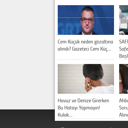
Cem Küçük neden gözaltına
SAF
alındı? Gazeteci Cem Küç…
Saf
Baş
Havuz ve Denize Girerken
Ahb
Bu Hatayı Yapmayın!
Sor
Kulak…
Alın