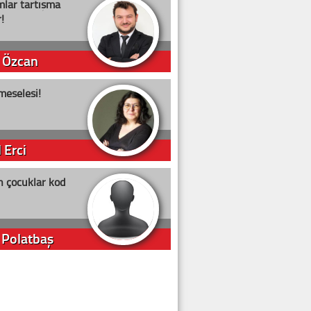
lar tartışma
!
 Özcan
meselesi!
 Erci
n çocuklar kod
 Polatbaş
arti Erdoğan
arlığıyla ne kadar oy