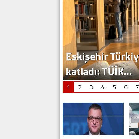
Eskişehir Türkiy
katladı: TÜİK…
1
2
3
4
5
6
7