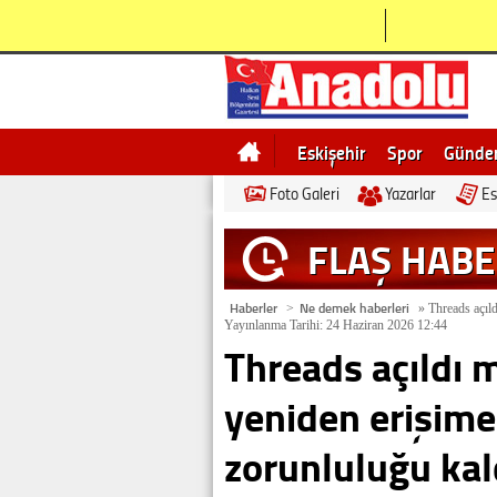
Eskişehir
Spor
Günd
Foto Galeri
Yazarlar
Es
Bilecik
Ne demek
Esk
FLAŞ HAB
Haberler
Ne demek haberleri
>
»
Threads açıld
Yayınlanma Tarihi: 24 Haziran 2026 12:44
Threads açıldı 
yeniden erişime
zorunluluğu kald