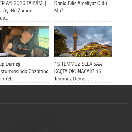
ER AYI 2026 TAKVİMİ |
Danla Bilic Ameliyat Oldu
er Ayı Ne Zaman
Mu?
lay…
ap Derneği
15 TEMMUZ SELA SAAT
uşturmasında Gözaltına
KAÇTA OKUNACAK? 15
an Yel…
Temmuz Demo…