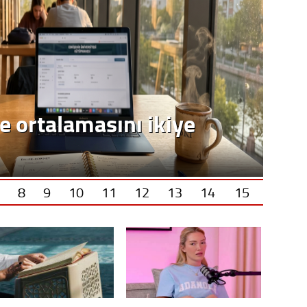
e ortalamasını ikiye
8
9
10
11
12
13
14
15