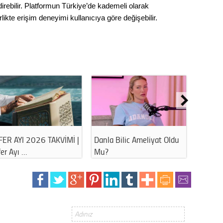
rebilir. Platformun Türkiye’de kademeli olarak
Op. D
rlikte erişim deneyimi kullanıcıya göre değişebilir.
Sağlığı
Uzm. 
Vatand
M. M
FER AYI 2026 TAKVİMİ |
Danla Bilic Ameliyat Oldu
Havuz 
er Ayı …
Mu?
Bu Hat
Hayır,
Seda