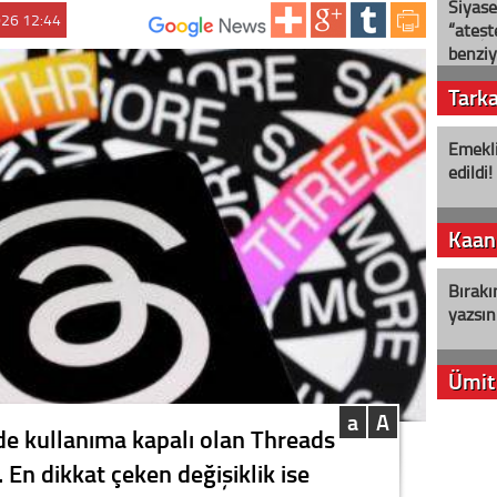
Siyase
026 12:44
“ateş
ABONE OL:
benziy
Tark
Emekli
edildi!
Kaan
Bırakı
yazsın
Ümit
a
A
YENİ P
de kullanıma kapalı olan Threads
aleyht
. En dikkat çeken değişiklik ise
alır?