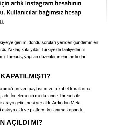
çin artık Instagram hesabının
Kere
. Kullanıcılar bağımsız hesap
u.
Es Es’
kiye’ye geri mi döndü soruları yeniden gündemin en
Ahme
di. Yaklaşık iki yıldır Türkiye’de faaliyetlerini
mu Threads, yapılan düzenlemelerin ardından
Tepeba
birliği
ulaşı
KAPATILMIŞTI?
Fund
rumu’nun veri paylaşımı ve rekabet kurallarına
CHP’li
başladı. İncelemenin merkezinde Threads ile
kazana
bir araya getirilmesi yer aldı. Ardından Meta,
seçiml
ni askıya aldı ve platform kullanıma kapandı.
Melt
 AÇILDI MI?