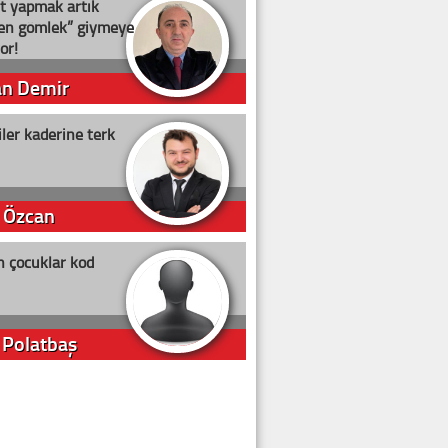
t yapmak artık
ten gömlek” giymeye
or!
an Demir
ler kaderine terk
 Özcan
n çocuklar kod
 Polatbaş
arti Erdoğan
arlığıyla ne kadar oy