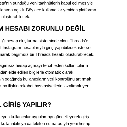
Gürha
ta’nın sunduğu yeni taahhütlerin kabul edilmesiyle
Eskişe
anıma açıldı. Böylece kullanıcılar yeniden platforma
Döne
 oluşturabilecek.
Rifat
M HESABI ZORUNLU DEĞİL
Sürdür
liği hesap oluşturma sisteminde oldu. Threads’e
kültür
t Instagram hesaplarıyla giriş yapabilecek isterse
anarak bağımsız bir Threads hesabı oluşturabilecek.
Konu
ğımsız hesap açmayı tercih eden kullanıcıların
ndan elde edilen bilgilerle otomatik olarak
2023 y
n odağında kullanıcıların veri kontrolünü artırmak
bekliy
mına ilişkin rekabet hassasiyetlerini azaltmak yer
Tüli
 GİRİŞ YAPILIR?
Düşükl
eyen kullanıcılar uygulamayı güncelleyerek giriş
kullanabilir ya da telefon numarasıyla yeni hesap