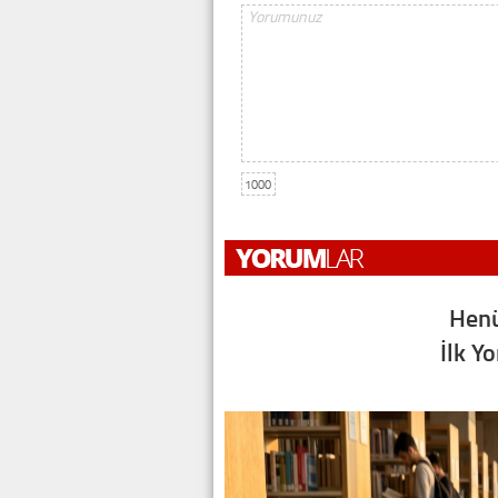
1000
Henü
İlk Y