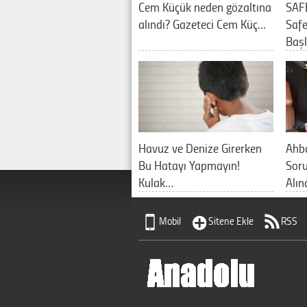
Cem Küçük neden gözaltına
SAF
alındı? Gazeteci Cem Küç…
Saf
Baş
Havuz ve Denize Girerken
Ahb
Bu Hatayı Yapmayın!
Sor
Kulak…
Alın
Mobil
Sitene Ekle
RSS