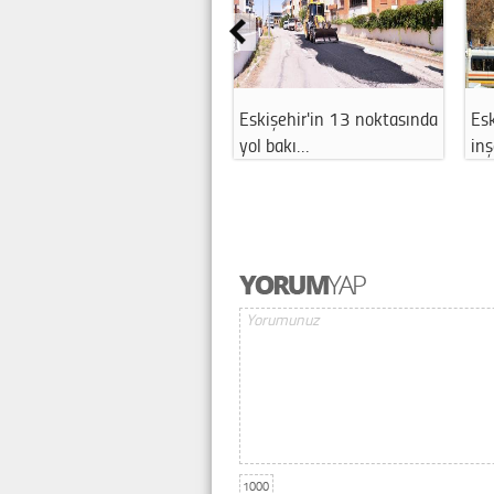
Eskişehir'in 13 noktasında
Esk
yol bakı…
in
1000