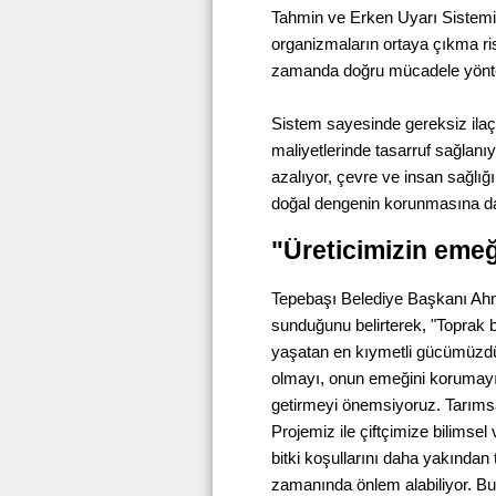
Tahmin ve Erken Uyarı Sistemi, i
organizmaların ortaya çıkma risk
zamanda doğru mücadele yöntem
Sistem sayesinde gereksiz ilaç
maliyetlerinde tasarruf sağlanıyo
azalıyor, çevre ve insan sağlığı
doğal dengenin korunmasına da
"Üreticimizin eme
Tepebaşı Belediye Başkanı Ahmet
sunduğunu belirterek, "Toprak b
yaşatan en kıymetli gücümüzdür
olmayı, onun emeğini korumayı v
getirmeyi önemsiyoruz. Tarıms
Projemiz ile çiftçimize bilimsel
bitki koşullarını daha yakından t
zamanında önlem alabiliyor. Bu 