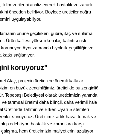
Gürha
klim verilerini analiz ederek hastalık ve zararlı
Eskişe
ini önceden belirliyor. Böylece üreticiler doğru
Döne
ini uygulayabiliyor.
Rifat
lamanın önüne geçilirken; gübre, ilaç ve sulama
Sürdür
r. Ürün kalitesi yükselirken ilaç kalıntısı riski
kültür
 korunuyor. Aynı zamanda biyolojik çeşitliliğin ve
 katkı sağlanıyor.
Konu
ğini koruyoruz"
2023 y
 Ataç, projenin üreticilere önemli katkılar
bekliy
izim en büyük zenginliğimiz, üretici de bu zenginliği
. Tepebaşı Belediyesi olarak üreticimizin yanında
Tüli
e tarımsal üretimi daha bilinçli, daha verimli hale
al Üretimde Tahmin ve Erken Uyarı Sistemleri
Düşükl
 veriler sunuyoruz. Üreticimiz artık hava, toprak ve
akip edebiliyor; hastalık ve zararlılara karşı
çalışma, hem üreticimizin maliyetlerini azaltıyor