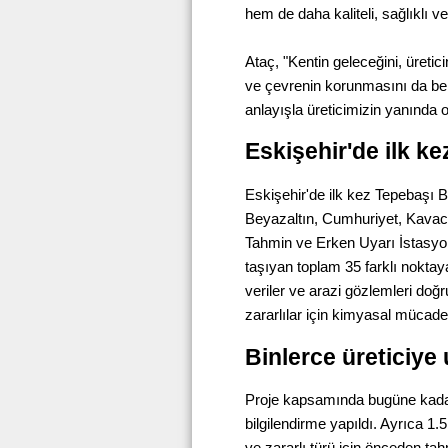
hem de daha kaliteli, sağlıklı ve
Ataç, "Kentin geleceğini, üretic
ve çevrenin korunmasını da bel
anlayışla üreticimizin yanında 
Eskişehir'de ilk k
Eskişehir'de ilk kez Tepebaşı 
Beyazaltın, Cumhuriyet, Kavac
Tahmin ve Erken Uyarı İstasyonl
taşıyan toplam 35 farklı noktay
veriler ve arazi gözlemleri doğr
zararlılar için kimyasal mücadele 
Binlerce üreticiye 
Proje kapsamında bugüne kadar 
bilgilendirme yapıldı. Ayrıca 1.
ve zararlı türü için önceden tah