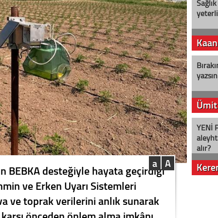
Sağlık
yeterl
Kaan
Bırakı
yazsın
Ümit
YENİ P
aleyht
alır?
a
A
Kere
in BEBKA desteğiyle hayata geçirdiği
min ve Erken Uyarı Sistemleri
Nostalj
ava ve toprak verilerini anlık sunarak
ra karşı önceden önlem alma imkânı