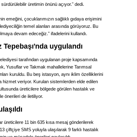
 sürdürülebilir üretimin önünü açıyor." dedi.
Op. D
inin emeğini, çocuklarımızın sağlıklı gıdaya erişimini
Sağlığı
ediyeciliğin temel alanları arasında görüyoruz. Bu
olmaya devam edeceğiz." ifadelerini kullandı.
Uzm. 
ez Tepebaşı'nda uygulandı
Belediyesi tarafından uygulanan proje kapsamında
Vatand
ık, Yusuflar ve Takmak mahallelerine Tarımsal
arı kuruldu. Bu beş istasyon, aynı iklim özelliklerini
a hizmet veriyor. Kurulan sistemlerden elde edilen
M. M
ultusunda üreticilere bölgede görülen hastalık ve
önerileri de iletiliyor.
Hayır,
ulaşıldı
üreticilere 11 bin 635 kısa mesaj gönderilerek
Seda
513 çiftçiye SMS yoluyla ulaşılarak 9 farklı hastalık
min ve mücadele önerileri paylaşıldı.