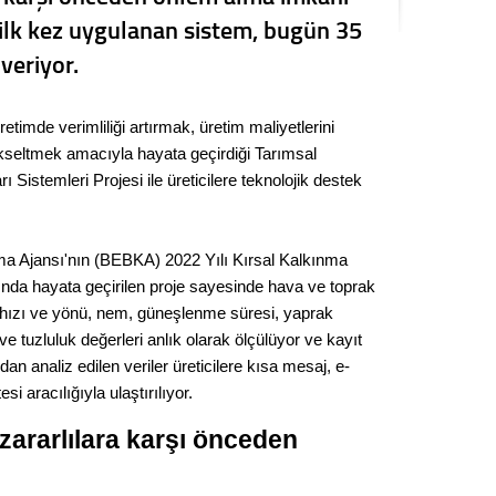
Seval
e ilk kez uygulanan sistem, bugün 35
veriyor.
Es Es’
etimde verimliliği artırmak, üretim maliyetlerini
kseltmek amacıyla hayata geçirdiği Tarımsal
Ahme
Sistemleri Projesi ile üreticilere teknolojik destek
Tepeba
birliği
ma Ajansı'nın (BEBKA) 2022 Yılı Kırsal Kalkınma
ulaşı
da hayata geçirilen proje sayesinde hava ve toprak
Fund
r hızı ve yönü, nem, güneşlenme süresi, yaprak
 ve tuzluluk değerleri anlık olarak ölçülüyor ve kayıt
CHP’li
dan analiz edilen veriler üreticilere kısa mesaj, e-
kazana
si aracılığıyla ulaştırılıyor.
seçiml
 zararlılara karşı önceden
Melt