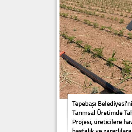
Tepebaşı Belediyesi'n
Tarımsal Üretimde Tah
Projesi, üreticilere h
hastalık ve zararlıla