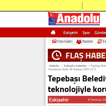
Eskişehir
Spor
Günd
Foto Galeri
Yazarlar
Es
Bilecik
Ne demek
Esk
FLAŞ HAB
Haberler
Eskişehir haberleri
>
»
Tepebaşı Beled
Yayınlanma Tarihi: 08 Temmuz 2026 14:15
Tepebaşı Beledi
teknolojiyle ko
Eskişehir
8 Temmuz 20