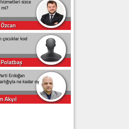
 hizmetleri sizce
i mi?
 Özcan
n çocuklar kod
 Polatbaş
arti Erdoğan
arlığıyla ne kadar oy
m Akyıl
iye ilgiliyiz!