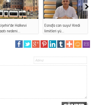
işehir'de Halkevi
Esnafa can suyu! Kredi
Eskişe
şaatı nedeni…
limitleri yü…
uzun s