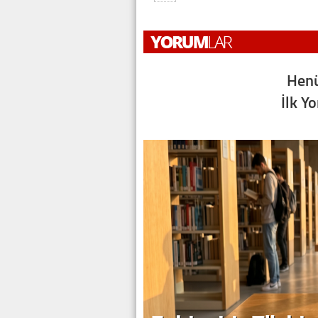
Henü
İlk Y