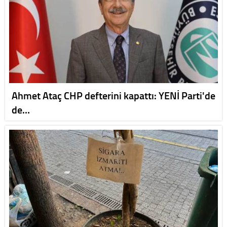
Ahmet Ataç CHP defterini kapattı: YENİ Parti'de
de…