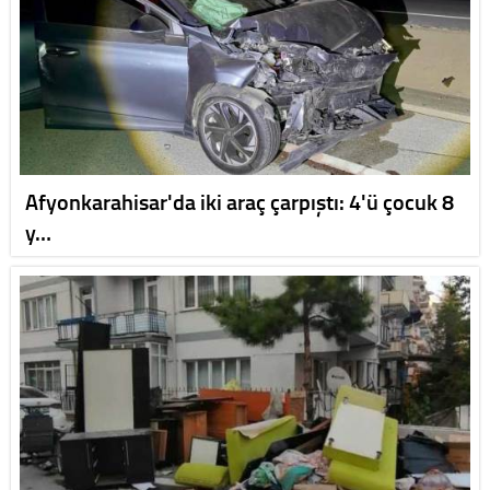
Afyonkarahisar'da iki araç çarpıştı: 4'ü çocuk 8
y…