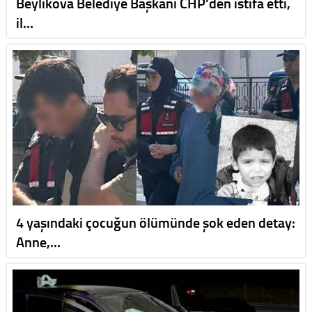
Beylikova Belediye Başkanı CHP'den istifa etti,
il…
4 yaşındaki çocuğun ölümünde şok eden detay:
Anne,…