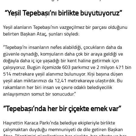
“Yeşil Tepebaşı’nı birlikte büyütüyoruz”
Yeşil alanların Tepebaşı’nın vazgeçilmez bir parçası olduğunu
belirten Başkan Ataç, şunları söyledi:
“Tepebaşı’nı insanların nefes alabildiği, çocukların daha da
güvenle oynadığı, komşuların daha çok bir araya geldiği ve
doğayla daha iç içe yaşadığı bir kent haline getirmek için
çalışıyoruz. Bugün ilçemizde 603 parkımız ve 2 milyon 471 bin
514 metrekare yeşil alanımız bulunuyor. Kişi başına düşen
yeşil alan miktarımızı da 12,41 metrekareye ulaştırdık. Bu
rakamların her biri insan ve çevre odaklı belediyecilik
anlayışımızın somut bir sonucudur.”
“Tepebaşı’nda her bir çiçekte emek var”
Hayrettin Karaca Parkı’nda belediye ekipleriyle birlikte
çalışmaktan duyduğu memnuniyeti de dile getiren Başkan
Ataç, “Kentimizi güzelleştiren her çiçekte, her ağaçta ve her