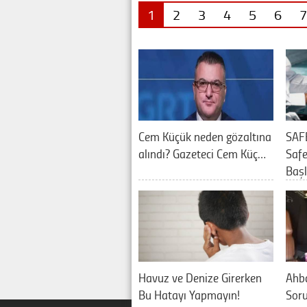
1
2
3
4
5
6
7
Cem Küçük neden gözaltına
SAF
alındı? Gazeteci Cem Küç…
Saf
Baş
Havuz ve Denize Girerken
Ahb
Bu Hatayı Yapmayın!
Sor