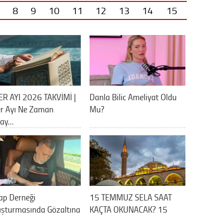
8
9
10
11
12
13
14
15
ER AYI 2026 TAKVİMİ |
Danla Bilic Ameliyat Oldu
er Ayı Ne Zaman
Mu?
lay…
ap Derneği
15 TEMMUZ SELA SAAT
uşturmasında Gözaltına
KAÇTA OKUNACAK? 15