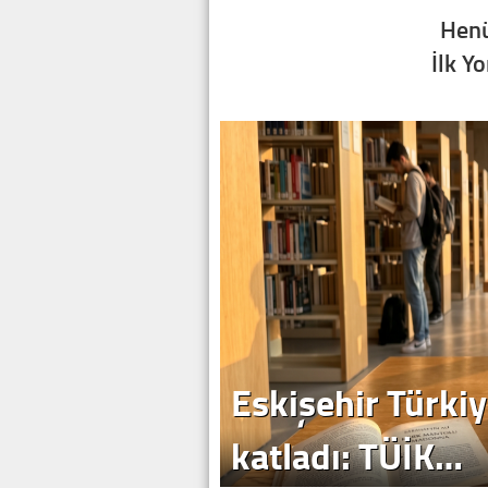
Henü
İlk Y