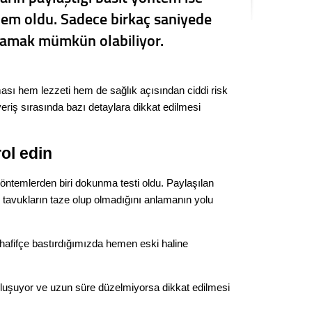
Seval
m oldu. Sadece birkaç saniyede
nlamak mümkün olabiliyor.
Es Es’
sı hem lezzeti hem de sağlık açısından ciddi risk
Ahme
veriş sırasında bazı detaylara dikkat edilmesi
Tepeba
ol edin
birliği
ulaşı
öntemlerden biri dokunma testi oldu. Paylaşılan
Fund
n tavukların taze olup olmadığını anlamanın yolu
CHP’li
kazana
afifçe bastırdığımızda hemen eski haline
seçiml
Melt
oluşuyor ve uzun süre düzelmiyorsa dikkat edilmesi