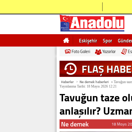
Eskişehir
Spor
Günd
Foto Galeri
Yazarlar
Es
Bilecik
Ne demek
Esk
FLAŞ HAB
Haberler
Ne demek haberleri
>
»
Tavuğun taze 
Yayınlanma Tarihi: 18 Mayıs 2026 12:21
Tavuğun taze ol
anlaşılır? Uzma
Ne demek
18 Mayıs 2