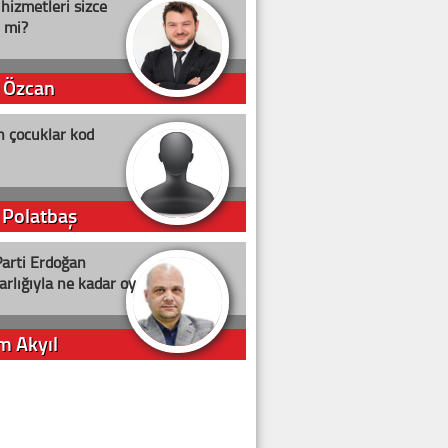
 hizmetleri sizce
i mi?
 Özcan
n çocuklar kod
 Polatbaş
arti Erdoğan
arlığıyla ne kadar oy
m Akyıl
iye ilgiliyiz!