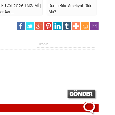
eliyat Oldu
Havuz ve Denize Girerken
Ahbap Derneği
Bu Hatayı …
Soruşturmasında 