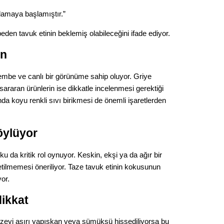
Gürha
Eskişe
lamaya başlamıştır.”
Döne
eden tavuk etinin beklemiş olabileceğini ifade ediyor.
Rifat
in
Sürdür
pembe ve canlı bir görünüme sahip oluyor. Griye
kültür
araran ürünlerin ise dikkatle incelenmesi gerektiği
ltında koyu renkli sıvı birikmesi de önemli işaretlerden
Konu
2023 y
öylüyor
bekliy
u da kritik rol oynuyor. Keskin, ekşi ya da ağır bir
etilmemesi öneriliyor. Taze tavuk etinin kokusunun
Tüli
yor.
Düşükl
ikkat
zeyi aşırı yapışkan veya sümüksü hissediliyorsa bu