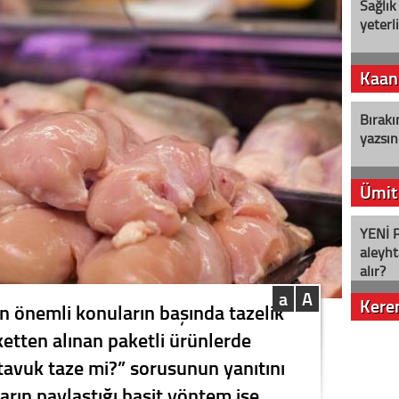
Sağlık
yeterl
Kaan
Bırakı
yazsın
Ümit
YENİ P
aleyht
alır?
a
A
Kere
en önemli konuların başında tazelik
ketten alınan paketli ürünlerde
Nostalj
 tavuk taze mi?” sorusunun yanıtını
rın paylaştığı basit yöntem ise