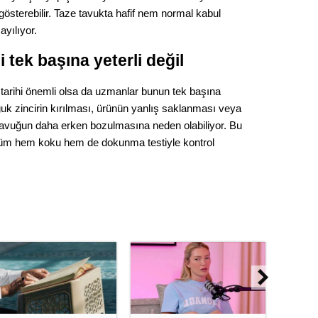
Op. D
österebilir. Taze tavukta hafif nem normal kabul
ayılıyor.
Sağlığı
 tek başına yeterli değil
tarihi önemli olsa da uzmanlar bunun tek başına
Uzm. 
ğuk zincirin kırılması, ürünün yanlış saklanması veya
tavuğun daha erken bozulmasına neden olabiliyor. Bu
Vatand
nüm hem koku hem de dokunma testiyle kontrol
M. M
Hayır,
Seda