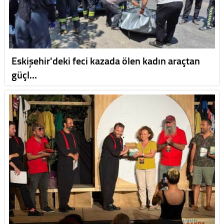
Eskişehir'deki feci kazada ölen kadın araçtan
güçl…