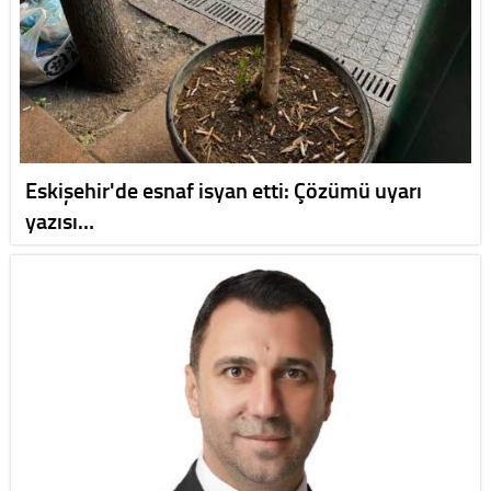
Eskişehir'de esnaf isyan etti: Çözümü uyarı
yazısı…