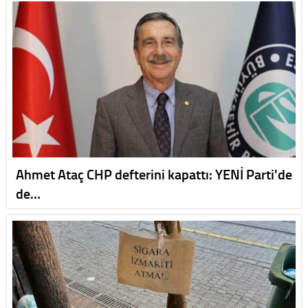
Ahmet Ataç CHP defterini kapattı: YENİ Parti'de
de…