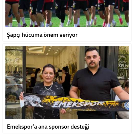
Şapçı hücuma önem veriyor
Emekspor’a ana sponsor desteği