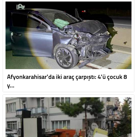
Afyonkarahisar'da iki araç çarpıştı: 4'ü çocuk 8
y…