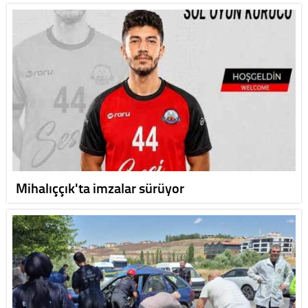
Mihalıççık'ta imzalar sürüyor