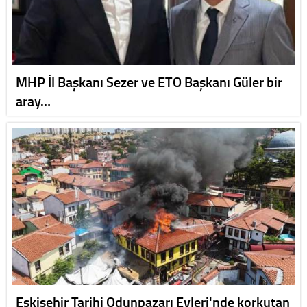
MHP İl Başkanı Sezer ve ETO Başkanı Güler bir
aray…
Eskişehir Tarihi Odunpazarı Evleri'nde korkutan