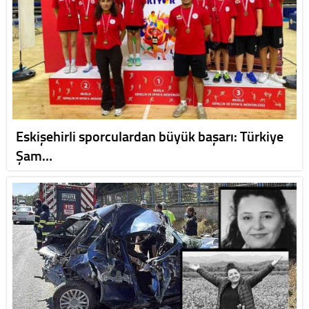
Eskişehirli sporculardan büyük başarı: Türkiye
Şam…