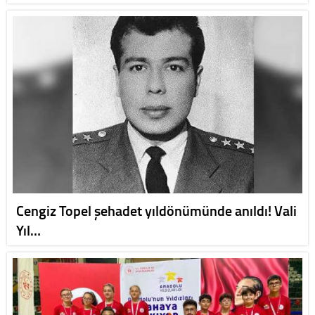
Cengiz Topel şehadet yıldönümünde anıldı! Vali
Yıl…