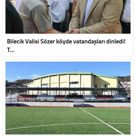
Bilecik Valisi Sözer köyde vatandaşları dinledi!
T…