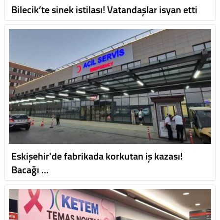
Bilecik’te sinek istilası! Vatandaşlar isyan etti
Eskişehir'de fabrikada korkutan iş kazası!
Bacağı …