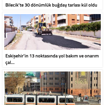
Bilecik'te 30 dönümlük buğday tarlası kül oldu
Eskişehir'in 13 noktasında yol bakım ve onarım
çal…