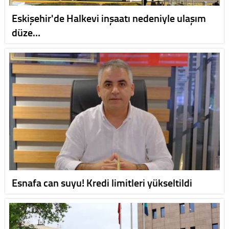
Eskişehir'de Halkevi inşaatı nedeniyle ulaşım
düze…
Esnafa can suyu! Kredi limitleri yükseltildi