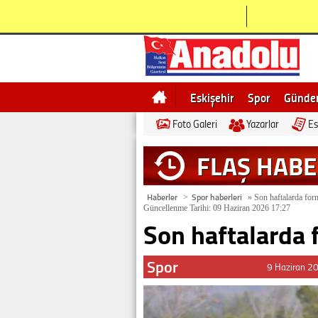
Eskişehir
Spor
Günd
Foto Galeri
Yazarlar
Es
Bilecik
Ne demek
Esk
FLAŞ HAB
Haberler
Spor haberleri
>
»
Son haftalarda for
Güncellenme Tarihi: 09 Haziran 2026 17:27
Son haftalarda 
Spor
9 Haziran 2