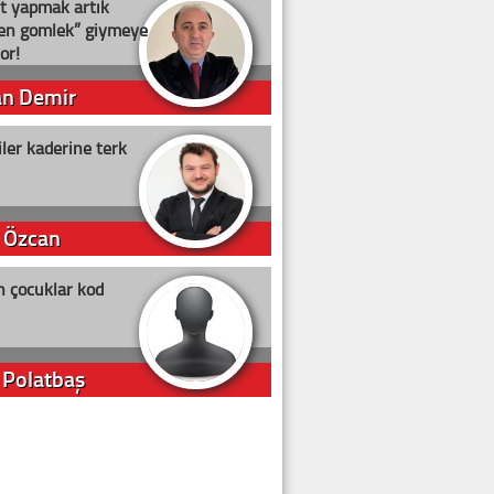
t yapmak artık
ten gömlek” giymeye
or!
an Demir
ler kaderine terk
 Özcan
n çocuklar kod
 Polatbaş
arti Erdoğan
arlığıyla ne kadar oy