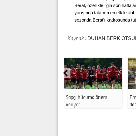
Berat, özellikle ligin son haft
yarışında takımın en etkili sila
sezonda Berat’ı kadrosunda tut
Kaynak :
DUHAN BERK ÖTSU
Şapçı hücuma önem
Emekspor’a ana sponsor
veriyor
desteği