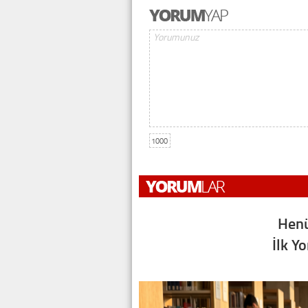
1000
Henü
İlk Y