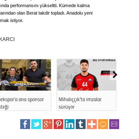
alarında performansını yükseltti. Kümede kalma
Kere
hlarından olan Berat takdir topladı. Anadolu yeni
mak istiyor.
Es Es’
KARCI
Ahme
Tepeba
birliği
ulaşı
Fund
Mihalıççık'ta imzalar
Eskişehirli özel sporcu Elif
CHP’li
sürüyor
Ertek’…
kazana
seçiml
Melt