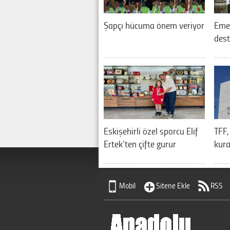
Şapçı hücuma önem veriyor
Eme
dest
Eskişehirli özel sporcu Elif
TFF,
Ertek’ten çifte gurur
kura
Mobil
Sitene Ekle
RSS