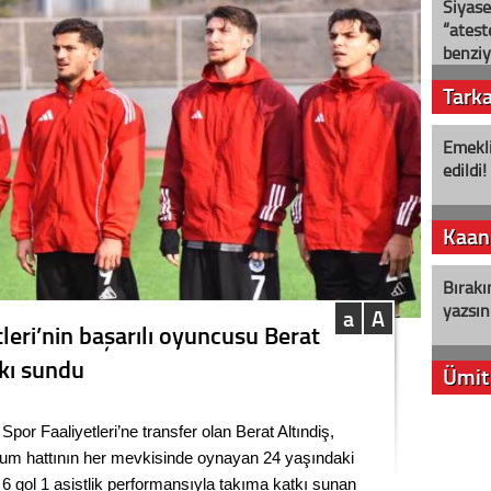
Siyase
“ateş
benziy
Tark
Emekli
edildi!
Kaan
Bırakı
yazsın
a
A
leri’nin başarılı oyuncusu Berat
tkı sundu
Ümit
YENİ P
r Faaliyetleri’ne transfer olan Berat Altındiş,
aleyht
cum hattının her mevkisinde oynayan 24 yaşındaki
alır?
 6 gol 1 asistlik performansıyla takıma katkı sunan