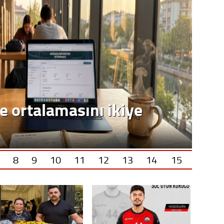
Op. D
Sağlığı
Uzm. 
Vatand
M. M
8
9
10
11
12
13
14
15
Hayır,
Seda