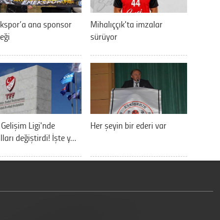
kspor’a ana sponsor
Mihalıççık'ta imzalar
eği
sürüyor
 Gelişim Ligi'nde
Her şeyin bir ederi var
lları değiştirdi! İşte y…