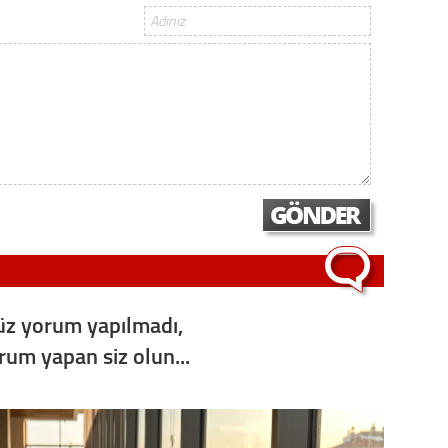
Gürha
Eskişe
Döne
Rifat
Sürdür
kültür
Konu
2023 y
bekliy
z yorum yapılmadı,
Tüli
orum yapan siz olun...
Düşükl