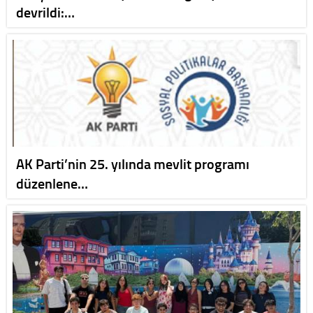
devrildi:…
AK Parti’nin 25. yılında mevlit programı
düzenlene…