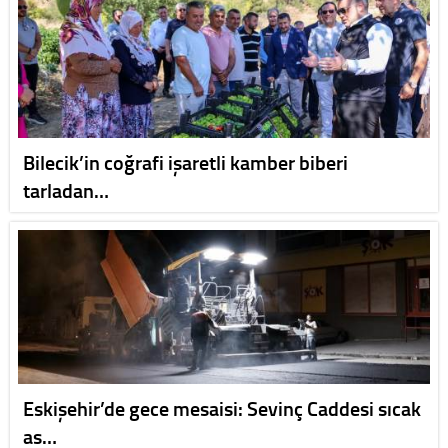
Bilecik’in coğrafi işaretli kamber biberi
tarladan…
Eskişehir’de gece mesaisi: Sevinç Caddesi sıcak
as…