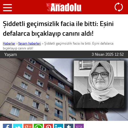
Şiddetli geçimsizlik facia ile bitti: Eşini
defalarca bıçaklayıp canını aldı!
Haberler
>
Yaşam haberleri
»
Şiddetli geçimsizlik facia ile bitti: Eşini defalarca
bıçaklayıp canını aldı!
Yaşam
3 Nisan 2025 12:52