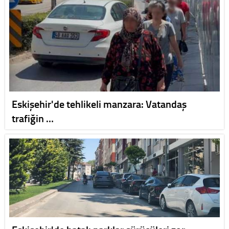
Eskişehir'de tehlikeli manzara: Vatandaş
trafiğin …