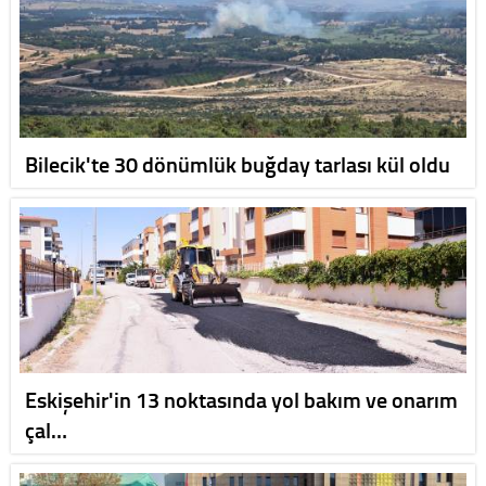
Bilecik'te 30 dönümlük buğday tarlası kül oldu
Eskişehir'in 13 noktasında yol bakım ve onarım
çal…