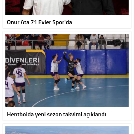
Onur Ata 71 Evler Spor'da
Hentbolda yeni sezon takvimi açıklandı