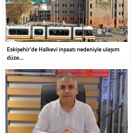
Eskişehir'de Halkevi inşaatı nedeniyle ulaşım
düze…