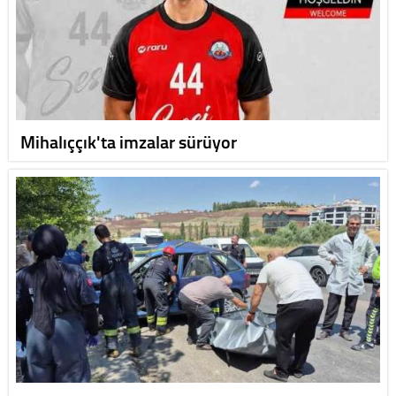
Mihalıççık'ta imzalar sürüyor