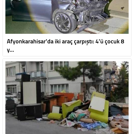
Afyonkarahisar'da iki araç çarpıştı: 4'ü çocuk 8
y…