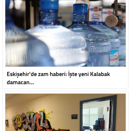
Eskişehir'de zam haberi: İşte yeni Kalabak
damacan…