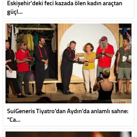
Eskişehir'deki feci kazada ölen kadın araçtan
güçl…
SuiGeneris Tiyatro’dan Aydın’da anlamlı sahne:
“Ca…