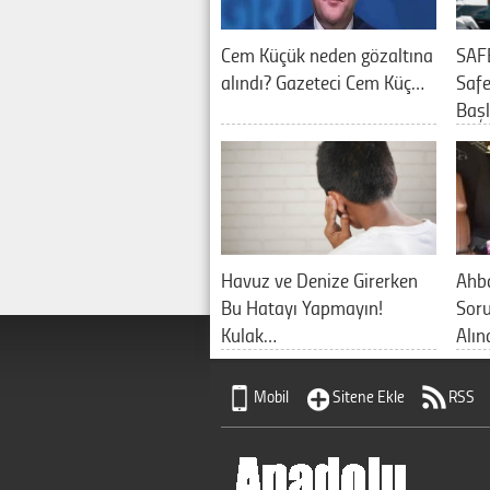
Cem Küçük neden gözaltına
SAF
alındı? Gazeteci Cem Küç…
Saf
Baş
Havuz ve Denize Girerken
Ahb
Bu Hatayı Yapmayın!
Sor
Kulak…
Alın
Mobil
Sitene Ekle
RSS