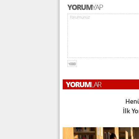
1000
Henü
İlk Y