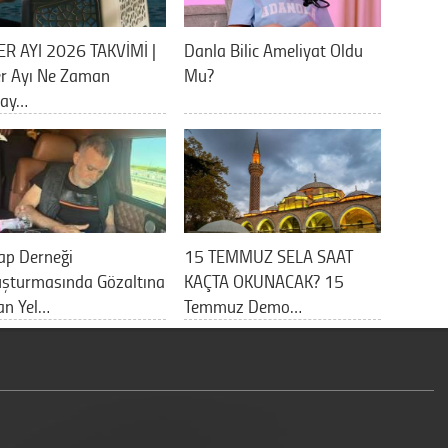
ER AYI 2026 TAKVİMİ |
Danla Bilic Ameliyat Oldu
er Ayı Ne Zaman
Mu?
lay…
ap Derneği
15 TEMMUZ SELA SAAT
uşturmasında Gözaltına
KAÇTA OKUNACAK? 15
an Yel…
Temmuz Demo…