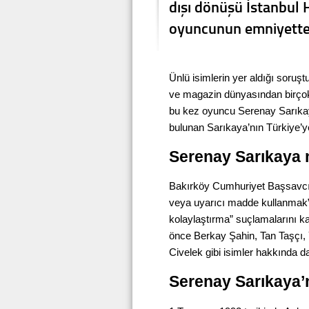
dışı dönüşü İstanbul 
oyuncunun emniyetteki
Ünlü isimlerin yer aldığı soru
ve magazin dünyasından birçok
bu kez oyuncu Serenay Sarıkaya 
bulunan Sarıkaya’nın Türkiye’ye g
Serenay Sarıkaya n
Bakırköy Cumhuriyet Başsavcıl
veya uyarıcı madde kullanmak”
kolaylaştırma” suçlamalarını 
önce Berkay Şahin, Tan Taşçı
Civelek gibi isimler hakkında da
Serenay Sarıkaya’n