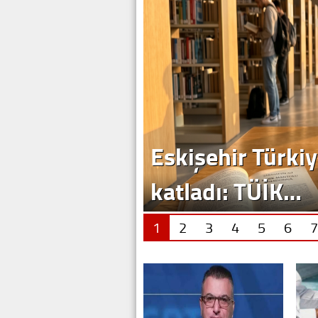
Eskişehir Türkiy
katladı: TÜİK…
1
2
3
4
5
6
7