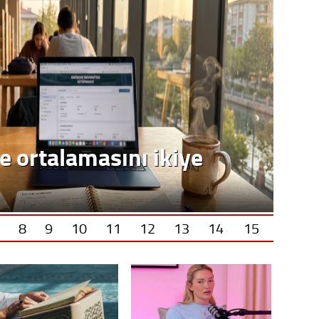
e ortalamasını ikiye
8
9
10
11
12
13
14
15