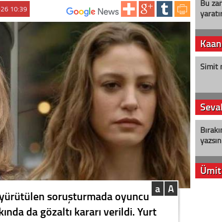
Bu zam
026 10:39
yaratır
ABONE OL:
Kaan
Simit 
Seval
Bırakı
yazsın
Ümit
a
A
YENİ P
k yürütülen soruşturmada oyuncu
aleyht
nda da gözaltı kararı verildi. Yurt
alır?