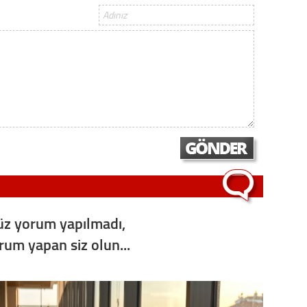
Op. D
Sağlığı
Uzm. 
Vatand
M. M
z yorum yapılmadı,
Hayır,
orum yapan siz olun...
Seda