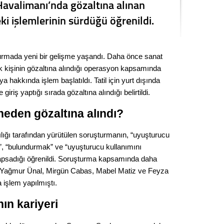
Havalimanı’nda gözaltına alınan
Kere
 işlemlerinin sürdüğü öğrenildi.
Es Es’
şturmada yeni bir gelişme yaşandı. Daha önce sanat
 kişinin gözaltına alındığı operasyon kapsamında
Ahme
hakkında işlem başlatıldı. Tatil için yurt dışında
iriş yaptığı sırada gözaltına alındığı belirtildi.
Tepeba
birliği
eden gözaltına alındı?
ulaşı
ığı tarafından yürütülen soruşturmanın, “uyuşturucu
Fund
, “bulundurmak” ve “uyuşturucu kullanımını
kapsadığı öğrenildi. Soruşturma kapsamında daha
CHP’li
, Yağmur Ünal, Mirgün Cabas, Mabel Matiz ve Feyza
kazana
seçiml
 işlem yapılmıştı.
Melt
ın kariyeri