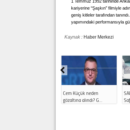
1 Temmuz 1992 tarihinde Anka
kariyerine “Şaşkın” filmiyle adım
geniş kitleler tarafından tanın
yapımındaki performansıyla gü
Kaynak :
Haber Merkezi
Cem Küçük neden
SA
gözaltına alındı? G…
Saf