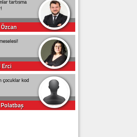
lar tartışma
!
 Özcan
meselesi!
 Erci
n çocuklar kod
 Polatbaş
arti Erdoğan
arlığıyla ne kadar oy