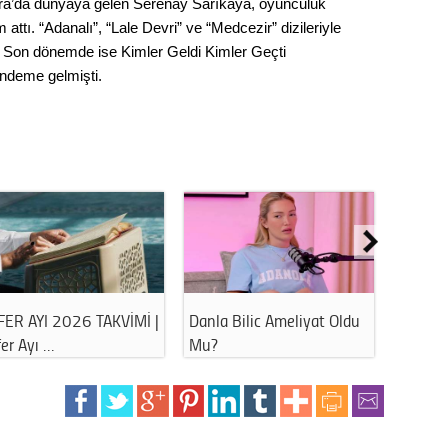
ra’da dünyaya gelen Serenay Sarıkaya, oyunculuk
Gürha
Eskişe
 attı. “Adanalı”, “Lale Devri” ve “Medcezir” dizileriyle
Döne
dı. Son dönemde ise Kimler Geldi Kimler Geçti
ndeme gelmişti.
Rifat
Sürdür
kültür
Konu
2023 y
bekliy
FER AYI 2026 TAKVİMİ |
Danla Bilic Ameliyat Oldu
Havuz 
Tüli
er Ayı …
Mu?
Bu Hat
Düşükl