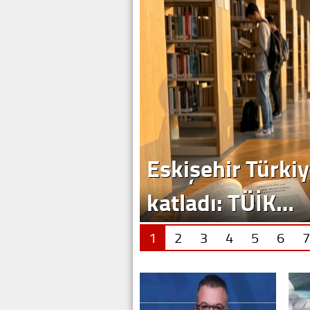
Eskişehir Türkiy
katladı: TÜİK…
1
2
3
4
5
6
7