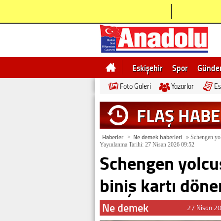
Eskişehir
Spor
Günd
Foto Galeri
Yazarlar
Es
Bilecik
Ne demek
Esk
FLAŞ HAB
Haberler
Ne demek haberleri
>
»
Schengen yolc
Yayınlanma Tarihi: 27 Nisan 2026 09:52
Schengen yolcus
biniş kartı dönem
Ne demek
27 Nisan 2