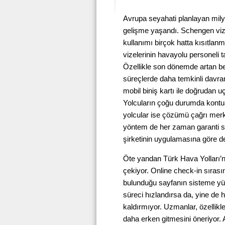
Avrupa seyahati planlayan milyo
gelişme yaşandı. Schengen vizes
kullanımı birçok hatta kısıtlan
vizelerinin havayolu personeli t
Özellikle son dönemde artan belg
süreçlerde daha temkinli davran
mobil biniş kartı ile doğrudan
Yolcuların çoğu durumda kontua
yolcular ise çözümü çağrı mer
yöntem de her zaman garanti s
şirketinin uygulamasına göre değ
Öte yandan Türk Hava Yolları’
çekiyor. Online check-in sıras
bulunduğu sayfanın sisteme yük
süreci hızlandırsa da, yine de 
kaldırmıyor. Uzmanlar, özellik
daha erken gitmesini öneriyor. 