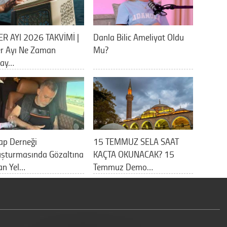
ER AYI 2026 TAKVİMİ |
Danla Bilic Ameliyat Oldu
er Ayı Ne Zaman
Mu?
lay…
ap Derneği
15 TEMMUZ SELA SAAT
uşturmasında Gözaltına
KAÇTA OKUNACAK? 15
an Yel…
Temmuz Demo…