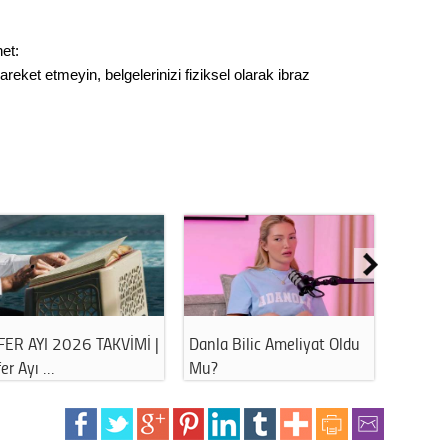
Gürha
Eskişe
Döne
et:
reket etmeyin, belgelerinizi fiziksel olarak ibraz
Rifat
Sürdür
kültür
Konu
2023 y
bekliy
Tüli
FER AYI 2026 TAKVİMİ |
Danla Bilic Ameliyat Oldu
Havuz 
er Ayı …
Mu?
Bu Hat
Düşükl