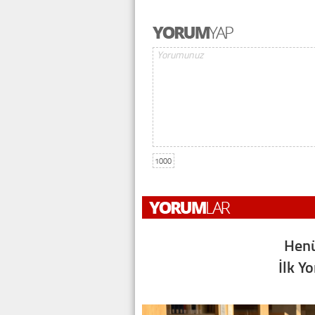
1000
Henü
İlk Y