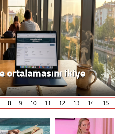
e ortalamasını ikiye
8
9
10
11
12
13
14
15