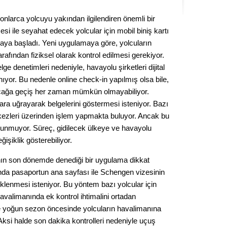
Seval
nlarca yolcuyu yakından ilgilendiren önemli bir
i ile seyahat edecek yolcular için mobil biniş kartı
Es Es’
maya başladı. Yeni uygulamaya göre, yolcuların
arafından fiziksel olarak kontrol edilmesi gerekiyor.
e denetimleri nedeniyle, havayolu şirketleri dijital
Ahme
ıyor. Bu nedenle online check-in yapılmış olsa bile,
 uçağa geçiş her zaman mümkün olmayabiliyor.
Tepeba
ra uğrayarak belgelerini göstermesi isteniyor. Bazı
birliği
kezleri üzerinden işlem yapmakta buluyor. Ancak bu
ulaşı
unmuyor. Süreç, gidilecek ülkeye ve havayolu
Fund
işiklik gösterebiliyor.
nın son dönemde denediği bir uygulama dikkat
CHP’li
ında pasaportun ana sayfası ile Schengen vizesinin
kazana
lenmesi isteniyor. Bu yöntem bazı yolcular için
seçiml
havalimanında ek kontrol ihtimalini ortadan
Melt
le yoğun sezon öncesinde yolcuların havalimanına
Aksi halde son dakika kontrolleri nedeniyle uçuş