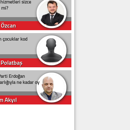
 hizmetleri sizce
i mi?
 Özcan
n çocuklar kod
 Polatbaş
arti Erdoğan
arlığıyla ne kadar oy
m Akyıl
iye ilgiliyiz!