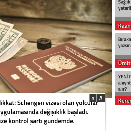
Sağlık
yeterl
Kaan
Bırakı
yazsın
Ümit
YENİ P
aleyht
alır?
a
A
Kere
ikkat: Schengen vizesi olan yolcular
 uygulamasında değişiklik başladı.
Nostalj
ze kontrol şartı gündemde.