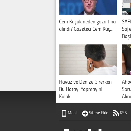
Cem Küçük neden gözaltına
SAF
alındı? Gazeteci Cem Küç…
Saf
Baş
Havuz ve Denize Girerken
Ahb
Bu Hatayı Yapmayın!
Sor
Kulak…
Alın
Mobil
Sitene Ekle
RSS