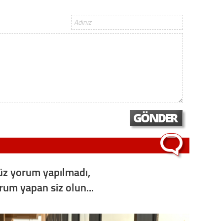
Op. D
Sağlığı
Uzm. 
Vatand
M. M
Hayır,
z yorum yapılmadı,
orum yapan siz olun...
Seda