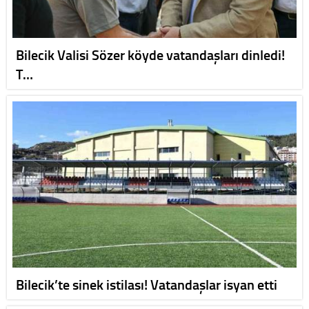
Bilecik Valisi Sözer köyde vatandaşları dinledi!
T…
Bilecik’te sinek istilası! Vatandaşlar isyan etti