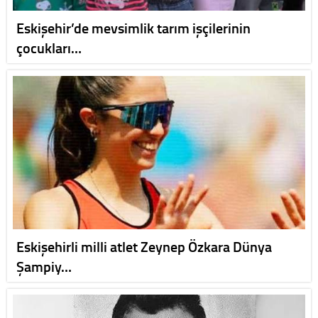
Eskişehir’de mevsimlik tarım işçilerinin
çocukları…
Eskişehirli milli atlet Zeynep Özkara Dünya
Şampiy…