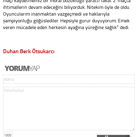
maçı kaybetmemiz bir moral bozukluğu yarattı fakat 2. maçta
ihtimallerin devam edeceğini biliyorduk. Nitekim öyle de oldu.
Oyuncularım inanmaktan vazgeçmedi ve haklarıyla
şampiyonluğu göğüslediler. Hepsiyle gurur duyuyorum. Emek
veren mücadele eden herkesin ayağına yüreğine sağlık” dedi.
Duhan Berk Ötsukarcı
1000