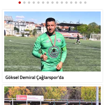
Göksel Demiral Çağlarspor’da