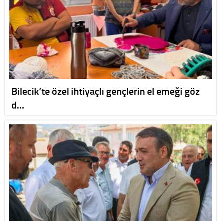
Bilecik’te özel ihtiyaçlı gençlerin el emeği göz
d…