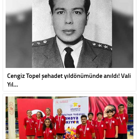
Cengiz Topel şehadet yıldönümünde anıldı! Vali
Yıl…