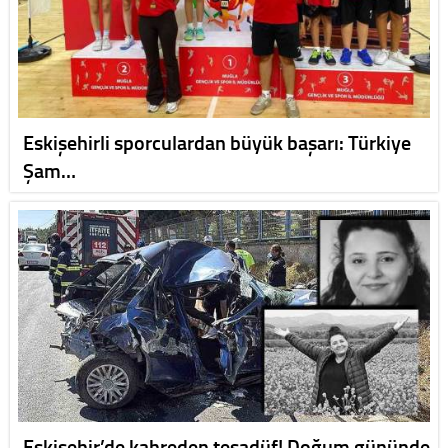
Eskişehirli sporculardan büyük başarı: Türkiye
Şam…
Eskişehir’de kahreden tesadüf! Doğum gününde