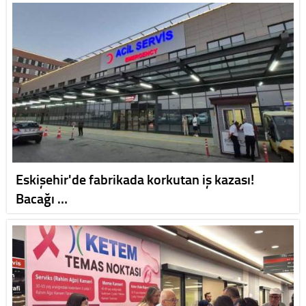
Eskişehir'de fabrikada korkutan iş kazası!
Bacağı …