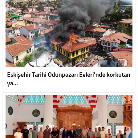
Eskişehir Tarihi Odunpazarı Evleri'nde korkutan
ya…