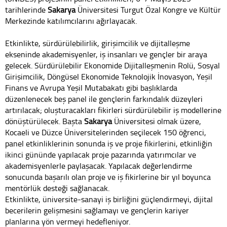
tarihlerinde
Sakarya
Üniversitesi Turgut Özal Kongre ve Kültür
Merkezinde katılımcılarını ağırlayacak.
Etkinlikte, sürdürülebilirlik, girişimcilik ve dijitalleşme
ekseninde akademisyenler, iş insanları ve gençler bir araya
gelecek. Sürdürülebilir Ekonomide Dijitalleşmenin Rolü, Sosyal
Girişimcilik, Döngüsel Ekonomide Teknolojik İnovasyon, Yeşil
Finans ve Avrupa Yeşil Mutabakatı gibi başlıklarda
düzenlenecek beş panel ile gençlerin farkındalık düzeyleri
artırılacak; oluşturacakları fikirleri sürdürülebilir iş modellerine
dönüştürülecek. Başta
Sakarya
Üniversitesi olmak üzere,
Kocaeli ve Düzce Üniversitelerinden seçilecek 150 öğrenci,
panel etkinliklerinin sonunda iş ve proje fikirlerini, etkinliğin
ikinci gününde yapılacak proje pazarında yatırımcılar ve
akademisyenlerle paylaşacak. Yapılacak değerlendirme
sonucunda başarılı olan proje ve iş fikirlerine bir yıl boyunca
mentörlük desteği sağlanacak.
Etkinlikte, üniversite-sanayi iş birliğini güçlendirmeyi, dijital
becerilerin gelişmesini sağlamayı ve gençlerin kariyer
planlarına yön vermeyi hedefleniyor.