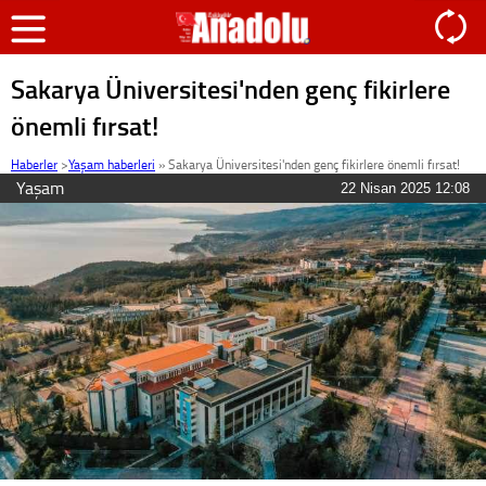
Sakarya Üniversitesi'nden genç fikirlere
önemli fırsat!
Haberler
>
Yaşam haberleri
»
Sakarya Üniversitesi'nden genç fikirlere önemli fırsat!
Yaşam
22 Nisan 2025 12:08