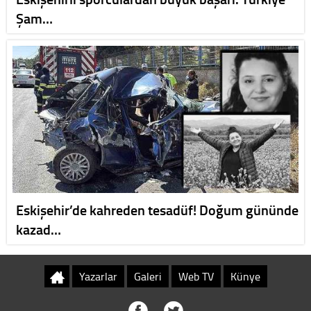
Şam…
Eskişehir’de kahreden tesadüf! Doğum gününde
kazad…
Yazarlar
Galeri
Web TV
Künye