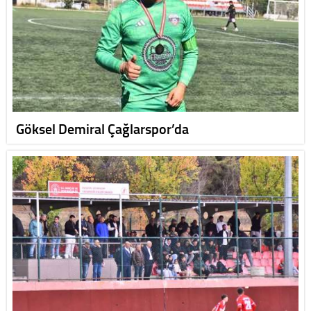
Göksel Demiral Çağlarspor’da