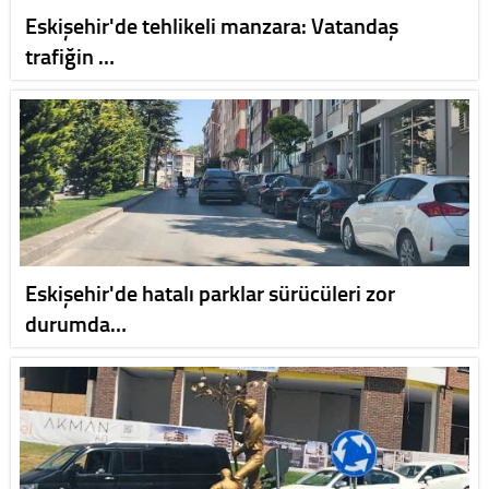
Eskişehir'de tehlikeli manzara: Vatandaş
trafiğin …
Eskişehir'de hatalı parklar sürücüleri zor
durumda…