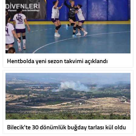
Hentbolda yeni sezon takvimi açıklandı
Bilecik'te 30 dönümlük buğday tarlası kül oldu