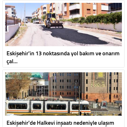
Eskişehir'in 13 noktasında yol bakım ve onarım
çal…
Eskişehir'de Halkevi inşaatı nedeniyle ulaşım