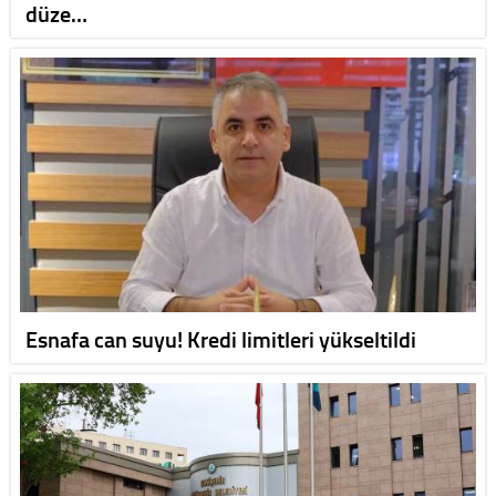
düze…
Esnafa can suyu! Kredi limitleri yükseltildi