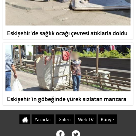
Eskişehir'de sağlık ocağı çevresi atıklarla doldu
Eskişehir'in göbeğinde yürek sızlatan manzara
Yazarlar
Galeri
Web TV
Künye