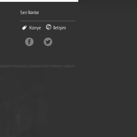
Seri İlanlar
Künye
İletişim
skişehir Anadolu Gazetesi tüm hakları saklıdır