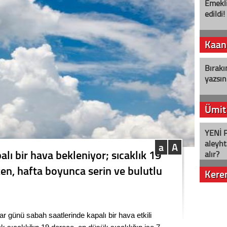
Emekli
edildi!
Kaan
Bırakı
yazsın
Ümit
YENİ P
aleyht
a
A
lı bir hava bekleniyor; sıcaklık 19
alır?
en, hafta boyunca serin ve bulutlu
Kere
Nostalj
 günü sabah saatlerinde kapalı bir hava etkili