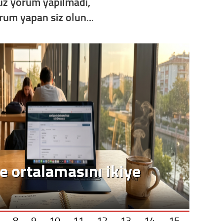
z yorum yapılmadı,
Op. D
orum yapan siz olun...
Sağlığı
Uzm. 
Vatand
M. M
Hayır,
e ortalamasını ikiye
Seda
8
9
10
11
12
13
14
15