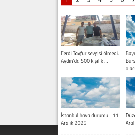
Ferdi Tayfur sevgisi ölmedi:
Bay
Aydın’da 500 kişilik …
Burs
olac
İstanbul hava durumu - 11
Düz
Aralık 2025
Aral