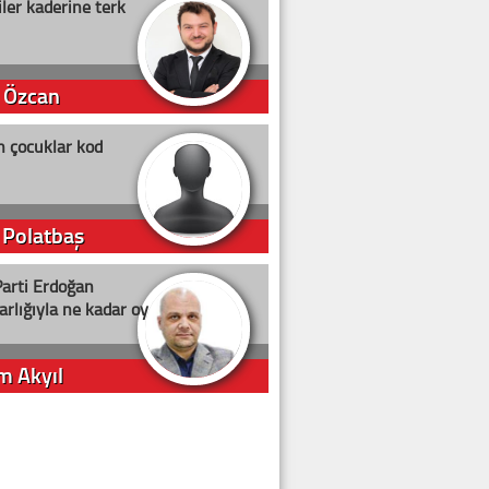
ler kaderine terk
 Özcan
n çocuklar kod
 Polatbaş
arti Erdoğan
arlığıyla ne kadar oy
m Akyıl
iye ilgiliyiz!