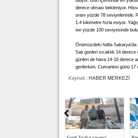
oluyor. Gün içerisinde en yükse
derece olması bekleniyor. Hiss
oranı yüzde 78 seviyelerinde.
1.4 kilometre hızla esiyor. Yağı
ise yüzde 100 seviyesinde bul
Önümüzdeki hafta Sakarya’da se
Salı günleri sıcaklık 14 dere
günleri de hava 14-16 derece 
gerilerken, Cumartesi günü 17
Kaynak :
HABER MERKEZİ
Ferdi Tayfur sevgisi
Ba