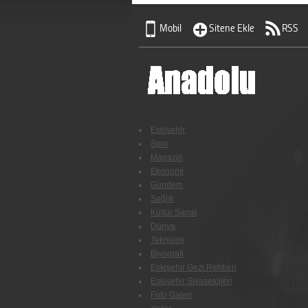
Mobil
Sitene Ekle
RSS
Eskişehir
Spor
Magazin
Ekonomi
Gündem
Sağlık
Kültür Sanat
Dünya
Teknoloji
Biyografi
Eskişehir Gezi Rehberi
Eskişehir Siyasetçileri
Foto Galeri