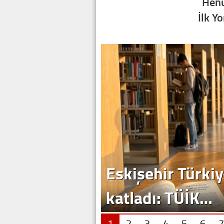
Henü
İlk Y
Eskişehir Türkiy
katladı: TÜİK…
1
2
3
4
5
6
7