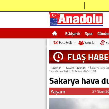
Eskişehir
Spor
Günd
Foto Galeri
Yazarlar
Es
Bilecik
Ne demek
Esk
FLAŞ HAB
Haberler
Yaşam haberleri
>
»
Sakarya hava du
Yayınlanma Tarihi: 27 Nisan 2025 10:18
Sakarya hava d
Yaşam
27 Nisan 2