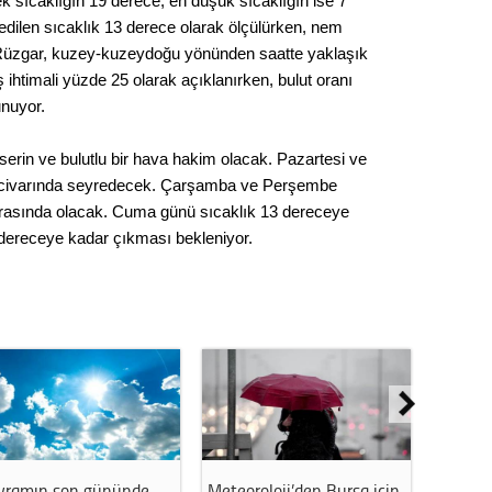
k sıcaklığın 19 derece, en düşük sıcaklığın ise 7
Seval
edilen sıcaklık 13 derece olarak ölçülürken, nem
 Rüzgar, kuzey-kuzeydoğu yönünden saatte yaklaşık
Es Es’
ş ihtimali yüzde 25 olarak açıklanırken, bulut oranı
unuyor.
rin ve bulutlu bir hava hakim olacak. Pazartesi ve
Ahme
ce civarında seyredecek. Çarşamba ve Perşembe
arasında olacak. Cuma günü sıcaklık 13 dereceye
Tepeba
 dereceye kadar çıkması bekleniyor.
birliği
ulaşı
Fund
CHP’li
kazana
seçiml
Melt
yramın son gününde
Meteoroloji’den Bursa için
İstanb