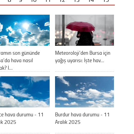
ramın son gününde
Meteoroloji’den Bursa için
a’da hava nasıl
yağış uyarısı: İşte hav…
ak? İ…
ce hava durumu - 11
Burdur hava durumu - 11
ık 2025
Aralık 2025