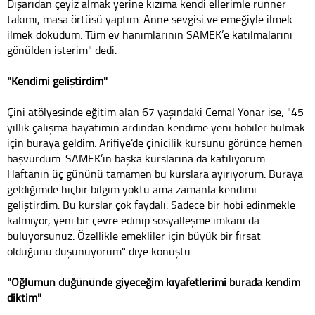
Dışarıdan çeyiz almak yerine kızıma kendi ellerimle runner
takımı, masa örtüsü yaptım. Anne sevgisi ve emeğiyle ilmek
ilmek dokudum. Tüm ev hanımlarının SAMEK’e katılmalarını
gönülden isterim" dedi.
"Kendimi geliştirdim"
Çini atölyesinde eğitim alan 67 yaşındaki Cemal Yonar ise, "45
yıllık çalışma hayatımın ardından kendime yeni hobiler bulmak
için buraya geldim. Arifiye’de çinicilik kursunu görünce hemen
başvurdum. SAMEK’in başka kurslarına da katılıyorum.
Haftanın üç gününü tamamen bu kurslara ayırıyorum. Buraya
geldiğimde hiçbir bilgim yoktu ama zamanla kendimi
geliştirdim. Bu kurslar çok faydalı. Sadece bir hobi edinmekle
kalmıyor, yeni bir çevre edinip sosyalleşme imkanı da
buluyorsunuz. Özellikle emekliler için büyük bir fırsat
olduğunu düşünüyorum" diye konuştu.
"Oğlumun düğününde giyeceğim kıyafetlerimi burada kendim
diktim"