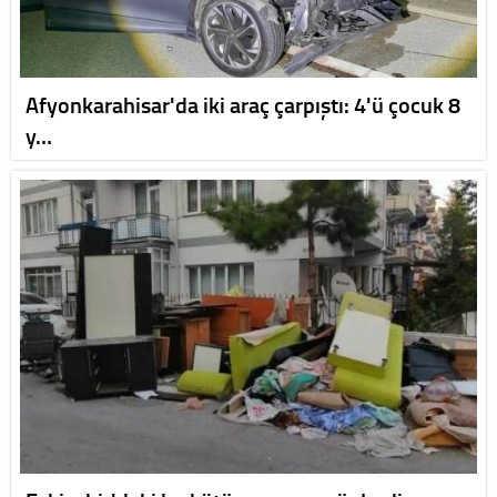
Afyonkarahisar'da iki araç çarpıştı: 4'ü çocuk 8
y…