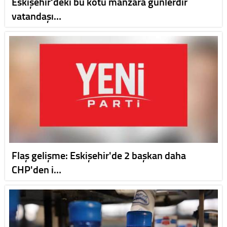
Eskişehir'deki bu kötü manzara günlerdir
vatandaşı…
Flaş gelişme: Eskişehir'de 2 başkan daha
CHP'den i…