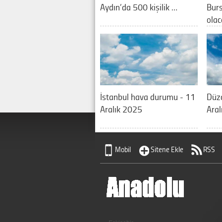
Aydın’da 500 kişilik …
Burs
olac
İstanbul hava durumu - 11
Düz
Aralık 2025
Aral
Mobil
Sitene Ekle
RSS