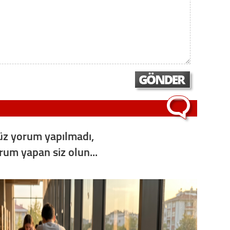
Op. D
Sağlığı
Uzm. 
Vatand
z yorum yapılmadı,
M. M
orum yapan siz olun...
Hayır,
Seda