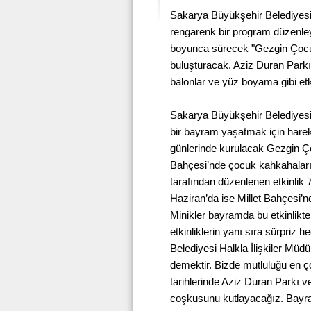
Sakarya Büyükşehir Belediyesi
rengarenk bir program düzenle
boyunca sürecek "Gezgin Çocuk
buluşturacak. Aziz Duran Parkı
balonlar ve yüz boyama gibi etk
Sakarya Büyükşehir Belediyes
bir bayram yaşatmak için harek
günlerinde kurulacak Gezgin Ço
Bahçesi’nde çocuk kahkahalarıy
tarafından düzenlenen etkinlik 
Haziran’da ise Millet Bahçesi’
Minikler bayramda bu etkinlikt
etkinliklerin yanı sıra sürpriz 
Belediyesi Halkla İlişkiler Mü
demektir. Bizde mutluluğu en ç
tarihlerinde Aziz Duran Parkı ve
coşkusunu kutlayacağız. Bayr