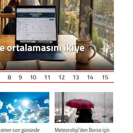
8
9
10
11
12
13
14
15
ramın son gününde
Meteoroloji’den Bursa için