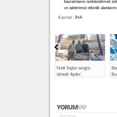
bayramlarını renklendirmek isti
ve ailelerimizi etkinlik alanlarım
Kaynak :
İHA
Ferdi Tayfur sevgisi
Bayramın son gününde
ölmedi: Aydın’…
Bursa’da hava …