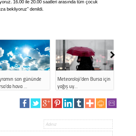
Gürha
yoruz. 16.00 ile 20.00 saatleri arasında tüm çocuk
Eskişe
ıza bekliyoruz" denildi.
Döne
Rifat
Sürdür
kültür
Konu
Meteoroloji’den Bursa için
İstanbul hava durumu -
2023 y
yağış uy…
11 Aralık 20…
bekliy
Tüli
Düşükl