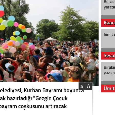
Bu zam
yaratır
Kaan
Simit 
Seval
Bırakı
yazsın
a
A
Ümit
elediyesi, Kurban Bayramı boyunca
rak hazırladığı "Gezgin Çocuk
YENİ P
e bayram coşkusunu artıracak
aleyht
alır?