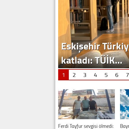
1
2
3
4
5
6
7
Ferdi Tayfur sevgisi ölmedi:
Bay