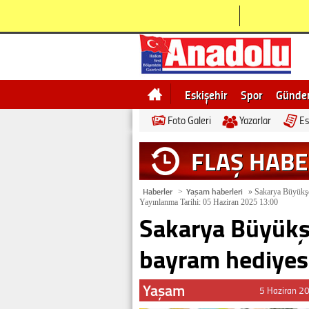
Eskişehir
Spor
Günd
Foto Galeri
Yazarlar
Es
Bilecik
Ne demek
Esk
FLAŞ HAB
Haberler
Yaşam haberleri
>
»
Sakarya Büyükşe
Yayınlanma Tarihi: 05 Haziran 2025 13:00
Sakarya Büyükş
bayram hediyes
Yaşam
5 Haziran 2