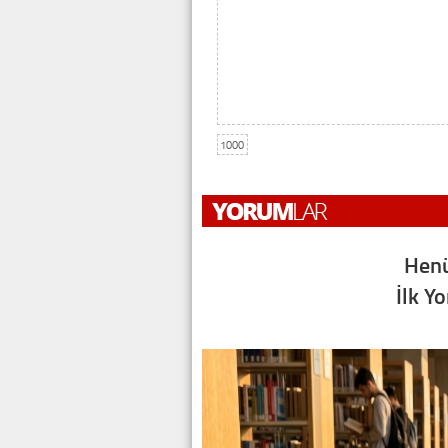
1000
Henü
İlk Y