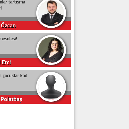
lar tartışma
!
 Özcan
meselesi!
 Erci
n çocuklar kod
 Polatbaş
arti Erdoğan
arlığıyla ne kadar oy