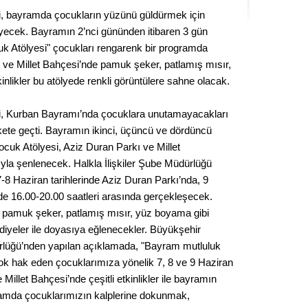
Kere
, bayramda çocukların yüzünü güldürmek için
yecek. Bayramın 2’nci gününden itibaren 3 gün
Es Es’
 Atölyesi" çocukları rengarenk bir programda
 ve Millet Bahçesi’nde pamuk şeker, patlamış mısır,
inlikler bu atölyede renkli görüntülere sahne olacak.
Ahme
i, Kurban Bayramı’nda çocuklara unutamayacakları
ete geçti. Bayramın ikinci, üçüncü ve dördüncü
Tepeba
cuk Atölyesi, Aziz Duran Parkı ve Millet
birliği
la şenlenecek. Halkla İlişkiler Şube Müdürlüğü
ulaşı
7-8 Haziran tarihlerinde Aziz Duran Parkı’nda, 9
Fund
nde 16.00-20.00 saatleri arasında gerçekleşecek.
e pamuk şeker, patlamış mısır, yüz boyama gibi
CHP’li
hediyeler ile doyasıya eğlenecekler. Büyükşehir
kazana
dürlüğü’nden yapılan açıklamada, "Bayram mutluluk
seçiml
ok hak eden çocuklarımıza yönelik 7, 8 ve 9 Haziran
Melt
 Millet Bahçesi’nde çeşitli etkinlikler ile bayramın
amda çocuklarımızın kalplerine dokunmak,