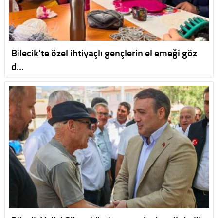
Bilecik’te özel ihtiyaçlı gençlerin el emeği göz
d…