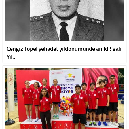
Cengiz Topel şehadet yıldönümünde anıldı! Vali
Yıl…