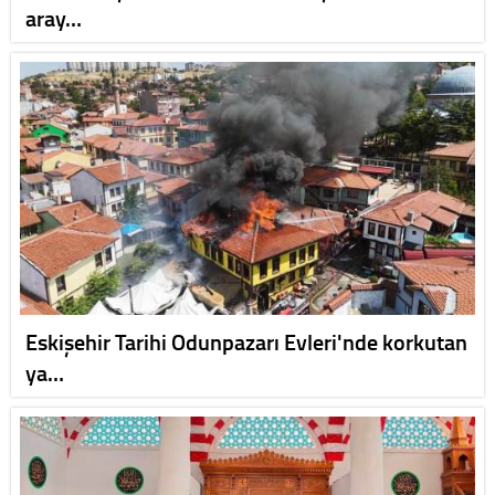
aray…
Eskişehir Tarihi Odunpazarı Evleri'nde korkutan
ya…