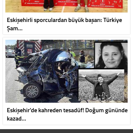
Eskişehirli sporculardan büyük başarı: Türkiye
Şam…
Eskişehir’de kahreden tesadüf! Doğum gününde
kazad…