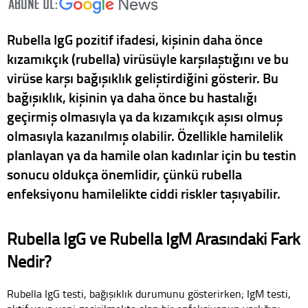
Rubella IgG pozitif ifadesi, kişinin daha önce
kızamıkçık (rubella) virüsüyle karşılaştığını ve bu
virüse karşı bağışıklık geliştirdiğini gösterir. Bu
bağışıklık, kişinin ya daha önce bu hastalığı
geçirmiş olmasıyla ya da kızamıkçık aşısı olmuş
olmasıyla kazanılmış olabilir. Özellikle hamilelik
planlayan ya da hamile olan kadınlar için bu testin
sonucu oldukça önemlidir, çünkü rubella
enfeksiyonu hamilelikte ciddi riskler taşıyabilir.
Rubella IgG ve Rubella IgM Arasındaki Fark
Nedir?
Rubella IgG testi, bağışıklık durumunu gösterirken; IgM testi,