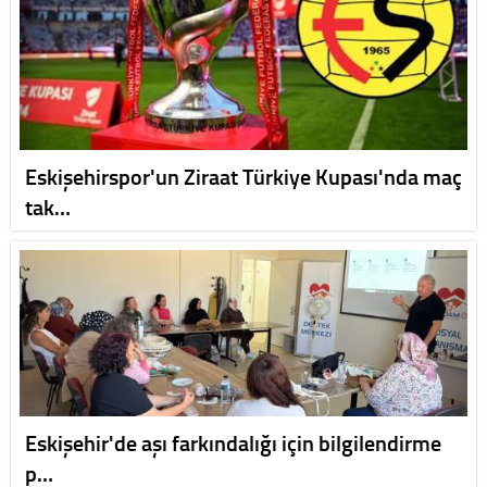
Eskişehirspor'un Ziraat Türkiye Kupası'nda maç
tak…
Eskişehir'de aşı farkındalığı için bilgilendirme
p…