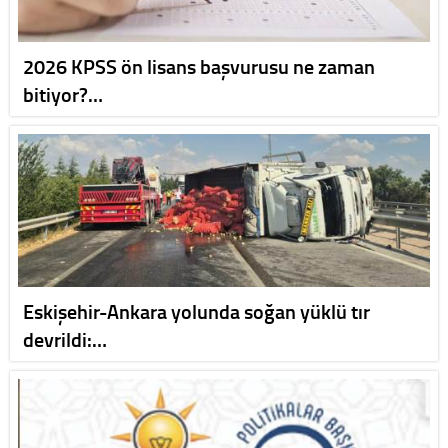
2026 KPSS ön lisans başvurusu ne zaman
bitiyor?…
Eskişehir-Ankara yolunda soğan yüklü tır
devrildi:…