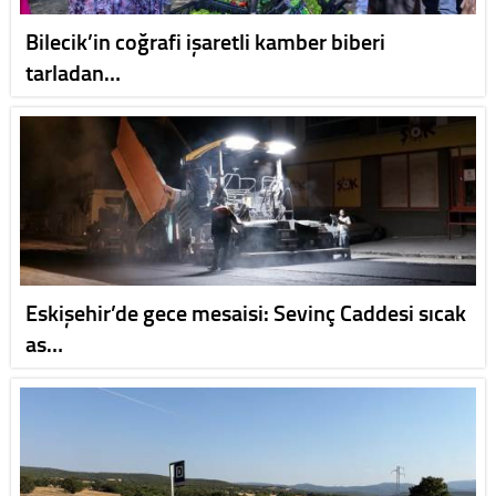
Bilecik’in coğrafi işaretli kamber biberi
tarladan…
Eskişehir’de gece mesaisi: Sevinç Caddesi sıcak
as…