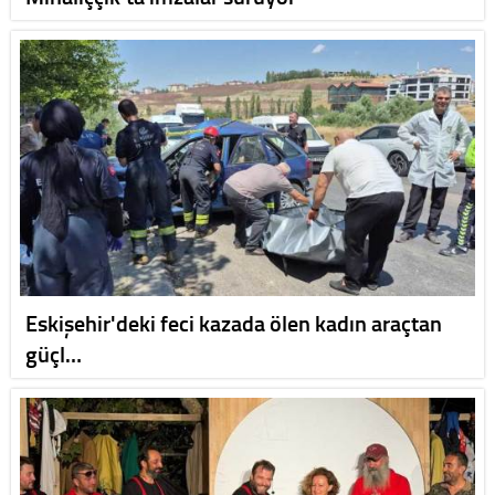
Eskişehir'deki feci kazada ölen kadın araçtan
güçl…