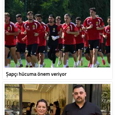
Şapçı hücuma önem veriyor