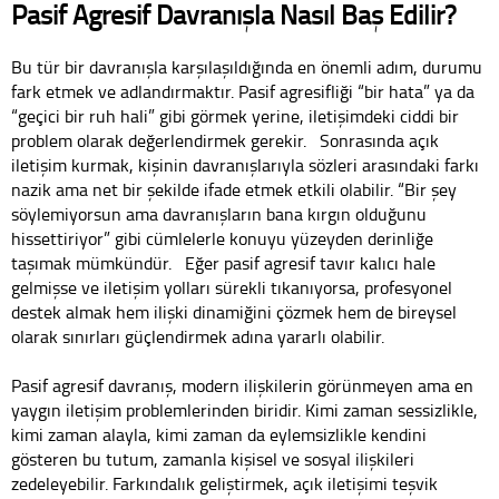
Pasif Agresif Davranışla Nasıl Baş Edilir?
Bu tür bir davranışla karşılaşıldığında en önemli adım, durumu
fark etmek ve adlandırmaktır. Pasif agresifliği “bir hata” ya da
“geçici bir ruh hali” gibi görmek yerine, iletişimdeki ciddi bir
problem olarak değerlendirmek gerekir. Sonrasında açık
iletişim kurmak, kişinin davranışlarıyla sözleri arasındaki farkı
nazik ama net bir şekilde ifade etmek etkili olabilir. “Bir şey
söylemiyorsun ama davranışların bana kırgın olduğunu
hissettiriyor” gibi cümlelerle konuyu yüzeyden derinliğe
taşımak mümkündür. Eğer pasif agresif tavır kalıcı hale
gelmişse ve iletişim yolları sürekli tıkanıyorsa, profesyonel
destek almak hem ilişki dinamiğini çözmek hem de bireysel
olarak sınırları güçlendirmek adına yararlı olabilir.
Pasif agresif davranış, modern ilişkilerin görünmeyen ama en
yaygın iletişim problemlerinden biridir. Kimi zaman sessizlikle,
kimi zaman alayla, kimi zaman da eylemsizlikle kendini
gösteren bu tutum, zamanla kişisel ve sosyal ilişkileri
zedeleyebilir. Farkındalık geliştirmek, açık iletişimi teşvik