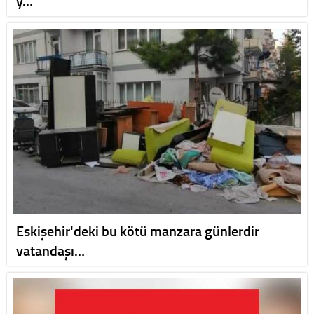
y…
Eskişehir'deki bu kötü manzara günlerdir
vatandaşı…