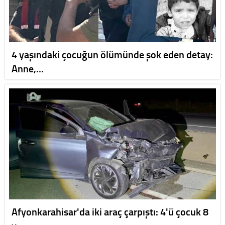
4 yaşındaki çocuğun ölümünde şok eden detay:
Anne,…
Afyonkarahisar'da iki araç çarpıştı: 4'ü çocuk 8