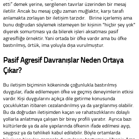
etti” demek yerine, sergilenen tavırlar üzerinden bir mesaj
iletilir. Ancak bu mesaj çoğu zaman muğlaktır, karşı tarafı
anlamakta zorlayan bir iletişim tarzıdır. Birine içerlemiş ama
bunu doğrudan söylemek istemeyen bir kişinin "hiçbir şey yok"
diyerek somurtması ya da bilerek işleri aksatması pasif
agresifliğe örnektir. Yani ortada bir öfke vardır ama bu öfke
bastırılmış, örtük, ima yoluyla dışa vurulmuştur.
Pasif Agresif Davranışlar Neden Ortaya
Çıkar?
Bu iletişim biçiminin kökeninde çoğunlukla bastırılmış
duygular, ifade edilemeyen öfke ve geçmiş deneyimlerin etkisi
vardır. Kişi duygularını açıkça dile getirme konusunda
çocukluktan itibaren cezalandırılmış ya da yargılanmış olabilir.
Bu da doğrudan iletişimden kaçan ve rahatsızlıklarını dolaylı
yollarla anlatmaya çalışan bir birey profili yaratır. Ayrıca bazı
kültürlerde ya da aile yapılarında öfkenin ifade edilmesi ayıp,
saygısız ya da tehlikeli kabul edilebilir. Böyle ortamlarda