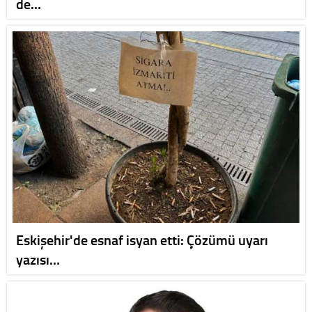
de…
Eskişehir'de esnaf isyan etti: Çözümü uyarı
yazısı…