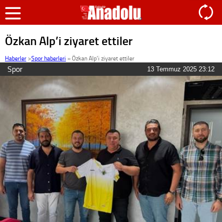
Özkan Alp’i ziyaret ettiler
Haberler
>
Spor haberleri
»
Özkan Alp’i ziyaret ettiler
Spor
13 Temmuz 2025 23:12