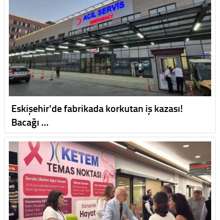
Eskişehir'de fabrikada korkutan iş kazası!
Bacağı …