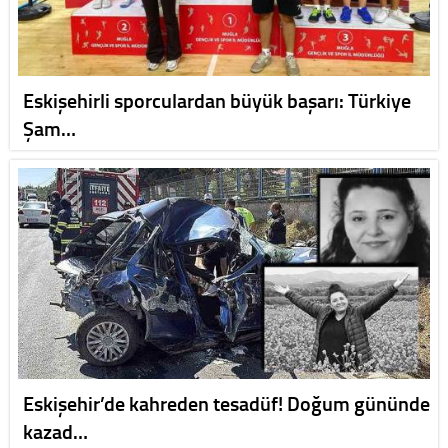
Eskişehirli sporculardan büyük başarı: Türkiye
Şam…
Eskişehir’de kahreden tesadüf! Doğum gününde
kazad…