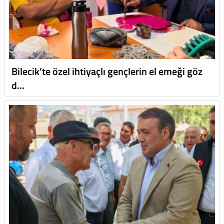
Bilecik’te özel ihtiyaçlı gençlerin el emeği göz
d…