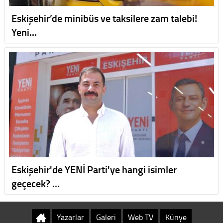
Eskişehir’de minibüs ve taksilere zam talebi!
Yeni…
Eskişehir'de YENİ Parti'ye hangi isimler
geçecek? …
Yazarlar
Galeri
Web TV
Künye