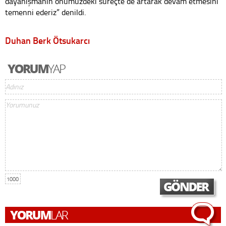
dayanışmanın önümüzdeki süreçte de artarak devam etmesini
temenni ederiz” denildi.
Duhan Berk Ötsukarcı
1000