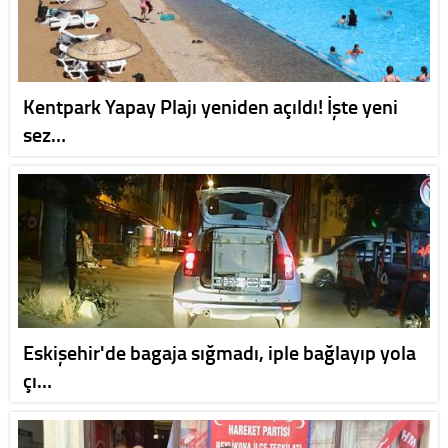
Kentpark Yapay Plajı yeniden açıldı! İşte yeni
sez…
Eskişehir'de bagaja sığmadı, iple bağlayıp yola
çı…