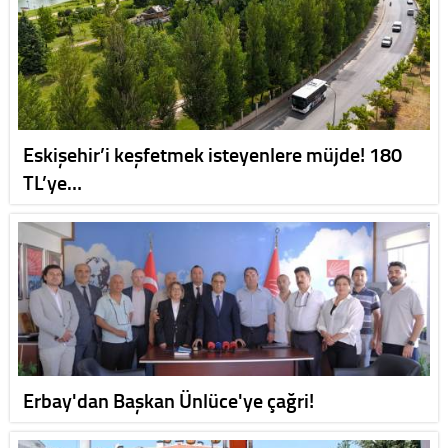
Eskişehir’i keşfetmek isteyenlere müjde! 180
TL’ye…
Erbay'dan Başkan Ünlüce'ye çağri!