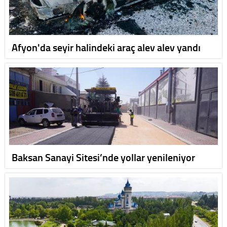
Afyon'da seyir halindeki araç alev alev yandı
Baksan Sanayi Sitesi’nde yollar yenileniyor