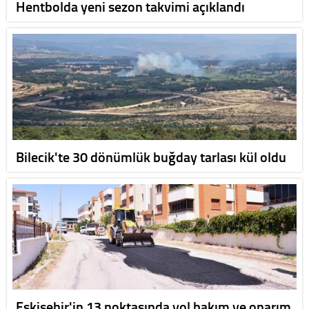
Hentbolda yeni sezon takvimi açıklandı
Bilecik'te 30 dönümlük buğday tarlası kül oldu
Eskişehir'in 13 noktasında yol bakım ve onarım