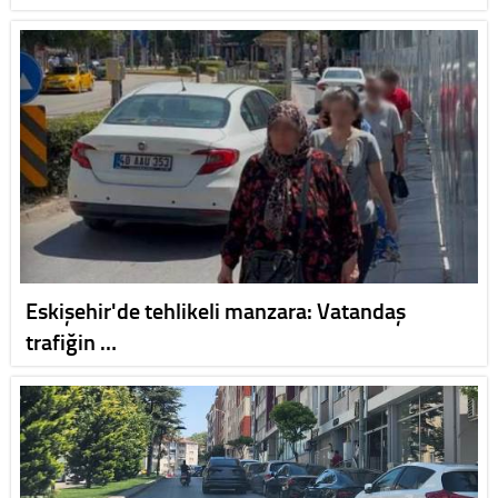
Eskişehir'de tehlikeli manzara: Vatandaş
trafiğin …