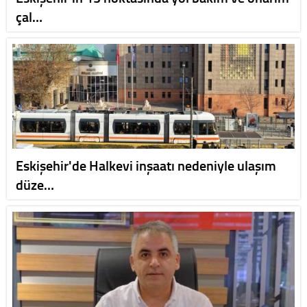
çal…
Eskişehir'de Halkevi inşaatı nedeniyle ulaşım
düze…