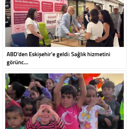
ABD’den Eskişehir’e geldi: Sağlık hizmetini
görünc…