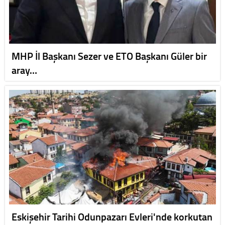
MHP İl Başkanı Sezer ve ETO Başkanı Güler bir
aray…
Eskişehir Tarihi Odunpazarı Evleri'nde korkutan