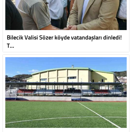
Bilecik Valisi Sözer köyde vatandaşları dinledi!
T…