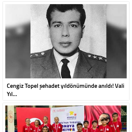
Cengiz Topel şehadet yıldönümünde anıldı! Vali
Yıl…