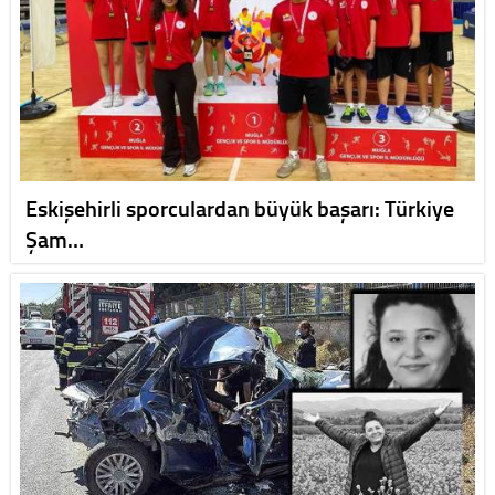
Eskişehirli sporculardan büyük başarı: Türkiye
Şam…