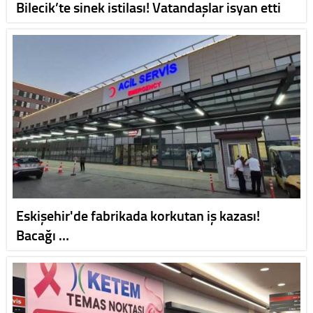
Bilecik’te sinek istilası! Vatandaşlar isyan etti
Eskişehir'de fabrikada korkutan iş kazası!
Bacağı …