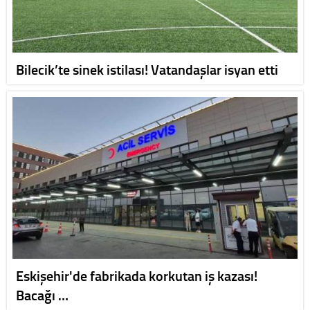
Bilecik’te sinek istilası! Vatandaşlar isyan etti
Eskişehir'de fabrikada korkutan iş kazası!
Bacağı …