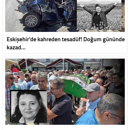
Eskişehir’de kahreden tesadüf! Doğum gününde
kazad…