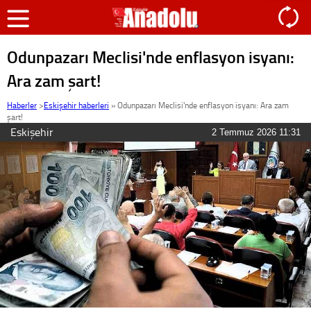
Odunpazarı Meclisi'nde enflasyon isyanı:
Ara zam şart!
Haberler
>
Eskişehir haberleri
»
Odunpazarı Meclisi'nde enflasyon isyanı: Ara zam
şart!
Eskişehir
2 Temmuz 2026 11:31