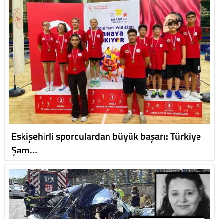
Eskişehirli sporculardan büyük başarı: Türkiye
Şam…