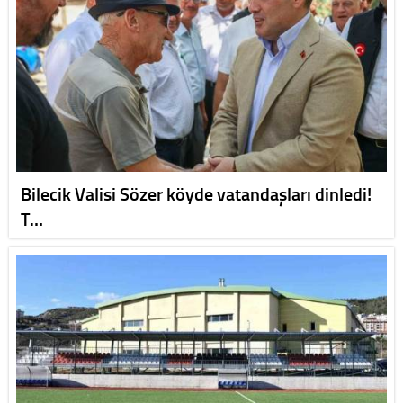
Bilecik Valisi Sözer köyde vatandaşları dinledi!
T…