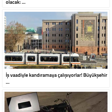
olacak: …
İş vaadiyle kandıramaya çalışıyorlar! Büyükşehir
…