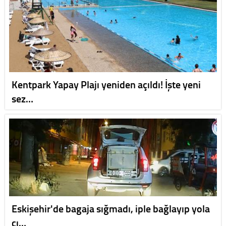
Kentpark Yapay Plajı yeniden açıldı! İşte yeni
sez…
Eskişehir'de bagaja sığmadı, iple bağlayıp yola
çı…