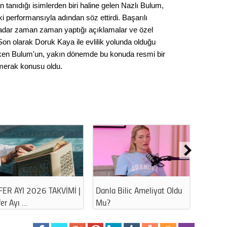
Gürha
n tanıdığı isimlerden biri haline gelen Nazlı Bulum,
Eskişe
ki performansıyla adından söz ettirdi. Başarılı
Döne
kadar zaman zaman yaptığı açıklamalar ve özel
Rifat
on olarak Doruk Kaya ile evlilik yolunda olduğu
eken Bulum'un, yakın dönemde bu konuda resmi bir
erak konusu oldu.
Sürdür
kültür
Konu
2023 y
bekliy
Tüli
FER AYI 2026 TAKVİMİ |
Danla Bilic Ameliyat Oldu
Havuz 
Düşükl
er Ayı …
Mu?
Bu Hat