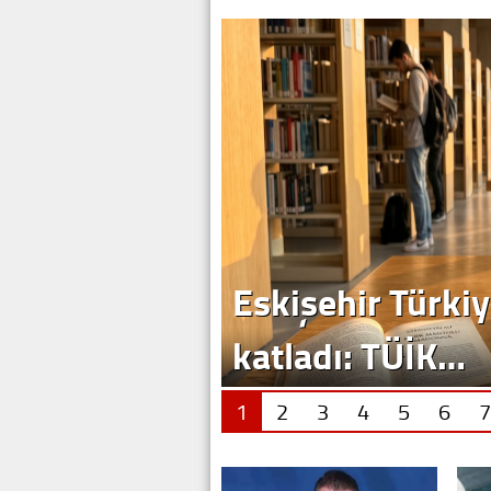
Eskişehir Türkiy
katladı: TÜİK…
1
2
3
4
5
6
7