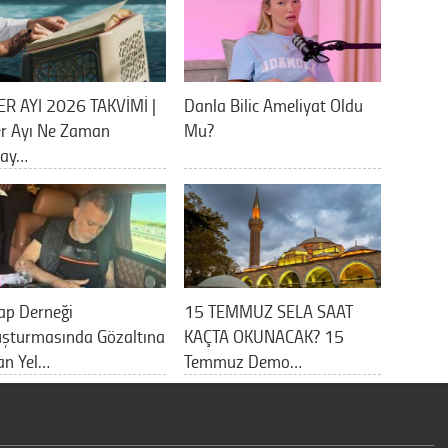
ER AYI 2026 TAKVİMİ |
Danla Bilic Ameliyat Oldu
er Ayı Ne Zaman
Mu?
lay…
ap Derneği
15 TEMMUZ SELA SAAT
uşturmasında Gözaltına
KAÇTA OKUNACAK? 15
an Yel…
Temmuz Demo…