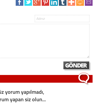
Op. D
Sağlığı
Uzm. 
Vatand
M. M
Hayır,
z yorum yapılmadı,
Seda
orum yapan siz olun...