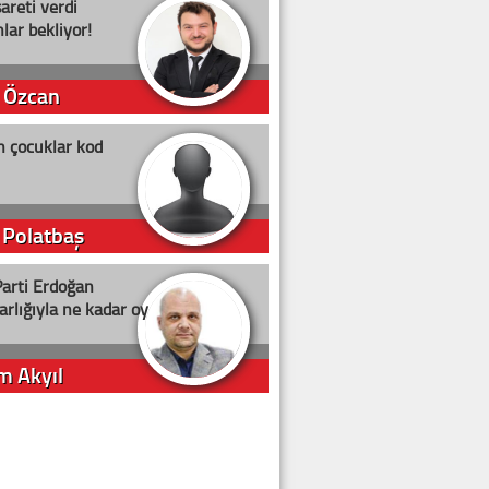
şareti verdi
lar bekliyor!
 Özcan
n çocuklar kod
 Polatbaş
arti Erdoğan
arlığıyla ne kadar oy
m Akyıl
iye ilgiliyiz!