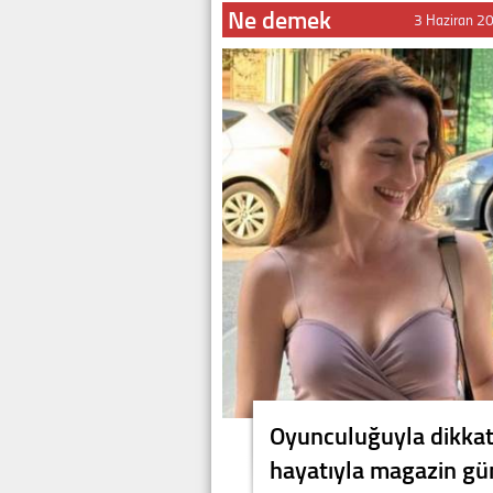
Ne demek
3 Haziran 2
Oyunculuğuyla dikkat
hayatıyla magazin gü