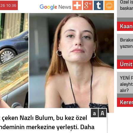
Özel i
026 10:36
başkan
ABONE OL:
Kaan
Bırakı
yazsın
Ümit
YENİ P
aleyht
alır?
Kere
a
A
Nostalj
 çeken Nazlı Bulum, bu kez özel
ndeminin merkezine yerleşti. Daha