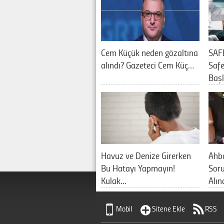
Cem Küçük neden gözaltına
SAF
alındı? Gazeteci Cem Küç…
Saf
Baş
Havuz ve Denize Girerken
Ahb
Bu Hatayı Yapmayın!
Sor
Kulak…
Alın
Mobil
Sitene Ekle
RSS