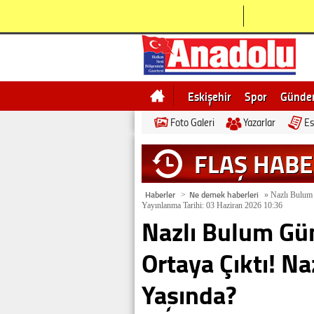
Eskişehir
Spor
Günd
Foto Galeri
Yazarlar
Es
Bilecik
Ne demek
Esk
FLAŞ HAB
Haberler
Ne demek haberleri
>
»
Nazlı Bulum 
Yayınlanma Tarihi: 03 Haziran 2026 10:36
Nazlı Bulum Gün
Ortaya Çıktı! Na
Yaşında?