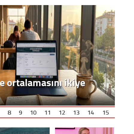
e ortalamasını ikiye
8
9
10
11
12
13
14
15