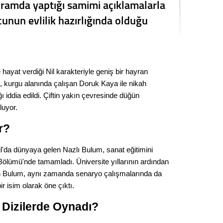
ogramda yaptığı samimi açıklamalarla
Seval
nun evlilik hazırlığında olduğu
Es Es’
 hayat verdiği Nil karakteriyle geniş bir hayran
Ahme
, kurgu alanında çalışan Doruk Kaya ile nikah
iddia edildi. Çiftin yakın çevresinde düğün
Tepeba
luyor.
birliği
ulaşı
r?
Fund
ul'da dünyaya gelen Nazlı Bulum, sanat eğitimini
CHP’li
Bölümü'nde tamamladı. Üniversite yıllarının ardından
kazana
n Bulum, aynı zamanda senaryo çalışmalarında da
seçiml
r isim olarak öne çıktı.
Melt
 Dizilerde Oynadı?