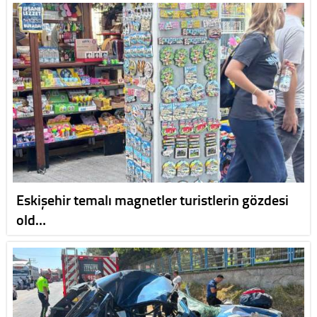
Eskişehir temalı magnetler turistlerin gözdesi
old…