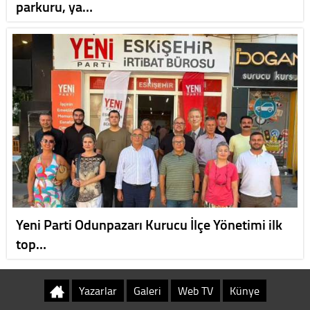
parkuru, ya…
Yeni Parti Odunpazarı Kurucu İlçe Yönetimi ilk
top…
Yazarlar
Galeri
Web TV
Künye