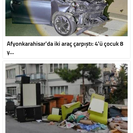
Afyonkarahisar'da iki araç çarpıştı: 4'ü çocuk 8
y…