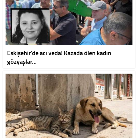
Eskişehir’de acı veda! Kazada ölen kadın
gözyaşlar…