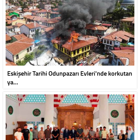
Eskişehir Tarihi Odunpazarı Evleri'nde korkutan
ya…