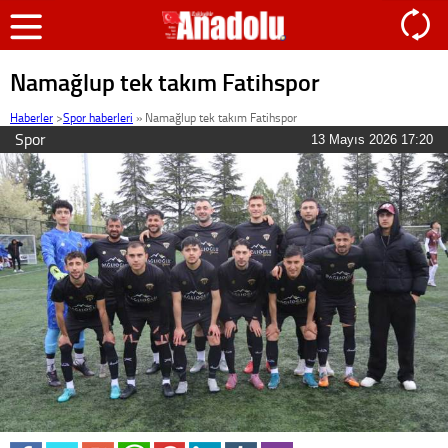
Namağlup tek takım Fatihspor
Haberler
>
Spor haberleri
»
Namağlup tek takım Fatihspor
Spor
13 Mayıs 2026 17:20