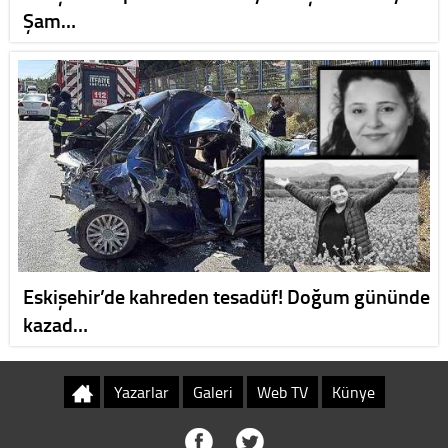
Şam…
Eskişehir’de kahreden tesadüf! Doğum gününde
kazad…
Yazarlar
Galeri
Web TV
Künye