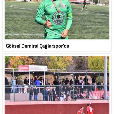
Göksel Demiral Çağlarspor’da