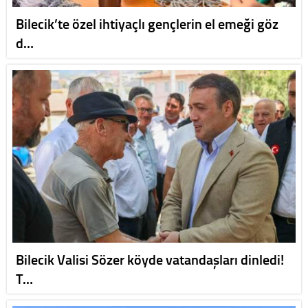
Bilecik’te özel ihtiyaçlı gençlerin el emeği göz
d…
Bilecik Valisi Sözer köyde vatandaşları dinledi!
T…